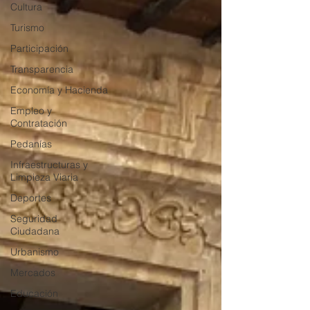
Cultura
Turismo
Participación
Transparencia
Economía y Hacienda
Empleo y
Contratación
Pedanías
Infraestructuras y
Limpieza Viaria
Deportes
Seguridad
Ciudadana
Urbanismo
Mercados
Educación