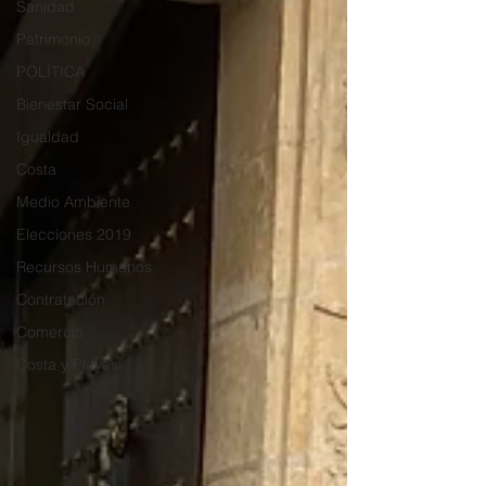
Sanidad
Patrimonio
POLÍTICA
Bienestar Social
Igualdad
Costa
Medio Ambiente
Elecciones 2019
Recursos Humanos
Contratación
Comercio
Costa y Playas