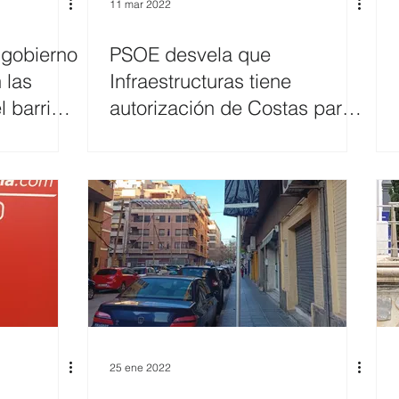
11 mar 2022
 gobierno
PSOE desvela que
 las
Infraestructuras tiene
l barrio
autorización de Costas para
arreglar el socavón de la
Caleta
25 ene 2022