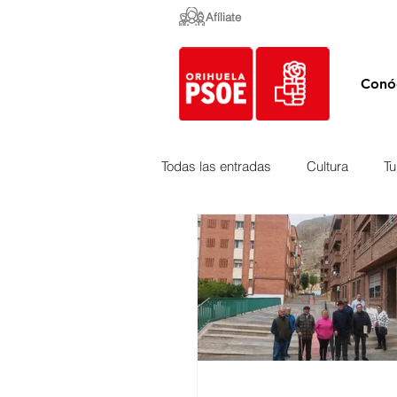
Afíliate
Conó
Todas las entradas
Cultura
Tu
Empleo y Contratación
Peda
Urbanismo
Mercados
Costa
Medio Ambiente