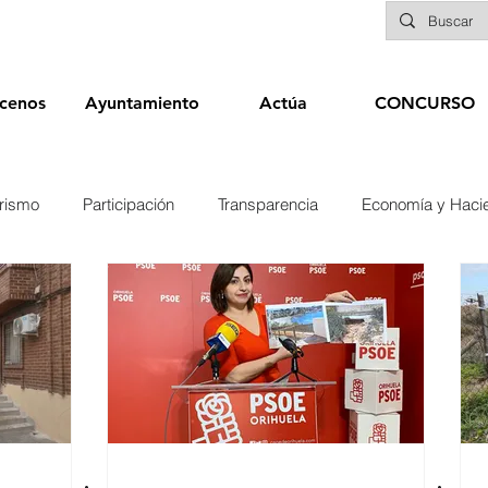
cenos
Ayuntamiento
Actúa
CONCURSO
rismo
Participación
Transparencia
Economía y Haci
nías
Infraestructuras y Limpieza Viaria
Deportes
Seg
Educación
Sanidad
Patrimonio
POLÍTICA
Biene
Elecciones 2019
Recursos Humanos
Contratación