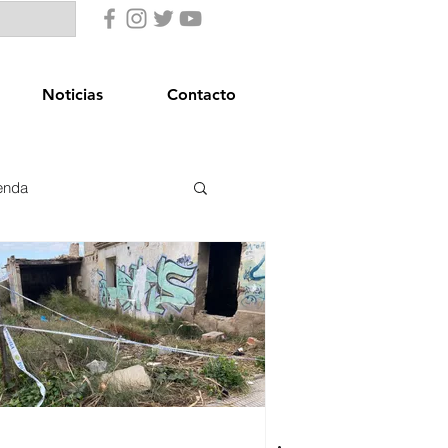
Noticias
Contacto
enda
uridad Ciudadana
star Social
Igualdad
Comercio