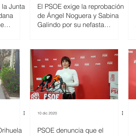
la Junta
El PSOE exige la reprobación
dana
de Ángel Noguera y Sabina
de
Galindo por su nefasta
aneta
gestión de la ORA
10 dic 2020
Orihuela
PSOE denuncia que el