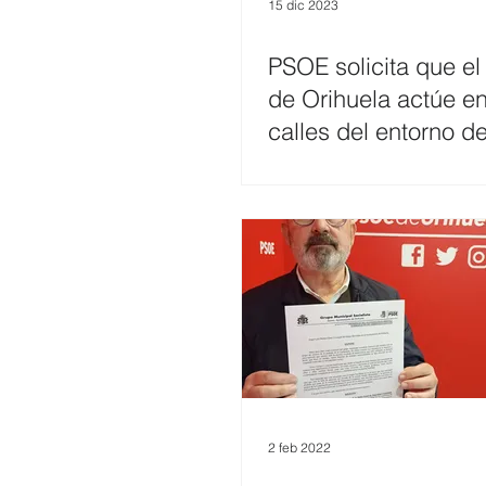
15 dic 2023
PSOE solicita que el
Costa y Playas
de Orihuela actúe en
calles del entorno de
del Rabaloche.
2 feb 2022