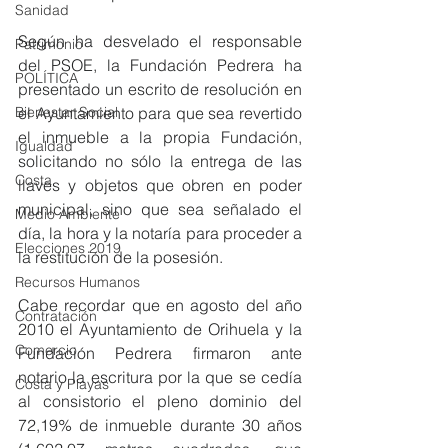
Sanidad
Según ha desvelado el responsable 
Patrimonio
del PSOE, la Fundación Pedrera ha 
POLÍTICA
presentado un escrito de resolución en 
el Ayuntamiento para que sea revertido 
Bienestar Social
el inmueble a la propia Fundación, 
Igualdad
solicitando no sólo la entrega de las 
Costa
llaves y objetos que obren en poder 
municipal, sino que sea señalado el 
Medio Ambiente
día, la hora y la notaría para proceder a 
Elecciones 2019
la restitución de la posesión. 
Recursos Humanos
Cabe recordar que en agosto del año 
Contratación
2010 el Ayuntamiento de Orihuela y la 
Comercio
Fundación Pedrera firmaron ante 
notario la escritura por la que se cedía 
Costa y Playas
al consistorio el pleno dominio del 
72,19% de inmueble durante 30 años 