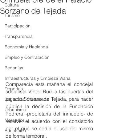
Cultura
Sorzano de Tejada
Turismo
Participación
Transparencia
Economía y Hacienda
Empleo y Contratación
Pedanías
Infraestructuras y Limpieza Viaria
Comparecía esta mañana el concejal 
Deportes
socialista Víctor Ruiz a las puertas del 
palacio Sorzano de Tejada, para hacer 
Seguridad Ciudadana
pública la decisión de la Fundación 
Urbanismo
Pedrera -propietaria del inmueble- de 
Mercados
resolver el acuerdo con el consistorio 
por el que se cedía el uso del mismo 
Educación
de forma temporal.