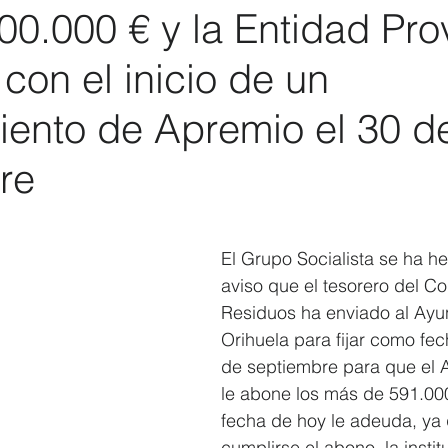
00.000 € y la Entidad Prov
Elecciones 2019
Recursos Humanos
Contratación
C
on el inicio de un
iento de Apremio el 30 d
re
El Grupo Socialista se ha h
aviso que el tesorero del Co
Residuos ha enviado al Ayu
Orihuela para fijar como fecha
de septiembre para que el 
le abone los más de 591.00
fecha de hoy le adeuda, ya
cumplirse el abono, la institu