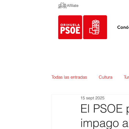
Afíliate
Conó
Todas las entradas
Cultura
Tu
15 sept 2025
Empleo y Contratación
Pedan
El PSOE p
impago a
Urbanismo
Mercados
E