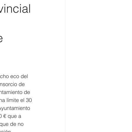
incial
omercio
e
echo eco del 
nsorcio de 
ntamiento de 
 límite el 30 
Ayuntamiento 
0 € que a 
 que de no 
ción 