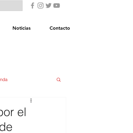
Noticias
Contacto
enda
uridad Ciudadana
or el
 de
star Social
Igualdad