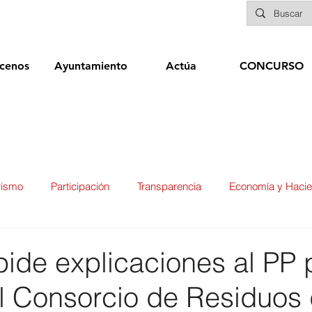
cenos
Ayuntamiento
Actúa
CONCURSO
rismo
Participación
Transparencia
Economía y Haci
ías
Infraestructuras y Limpieza Viaria
Deportes
Seg
ide explicaciones al PP p
l Consorcio de Residuos
ducación
Sanidad
Patrimonio
POLÍTICA
Biene