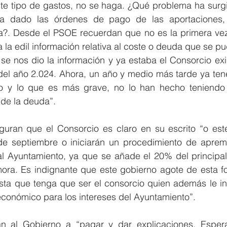
e tipo de gastos, no se haga. ¿Qué problema ha surgi
ya dado las órdenes de pago de las aportaciones, 
ra?. Desde el PSOE recuerdan que no es la primera ve
la edil información relativa al coste o deuda que se pu
se nos dio la información y ya estaba el Consorcio exi
del año 2.024. Ahora, un año y medio más tarde ya te
 y lo que es más grave, no lo han hecho teniendo 
de la deuda”.
ran que el Consorcio es claro en su escrito “o este
e septiembre o iniciarán un procedimiento de aprem
l Ayuntamiento, ya que se añade el 20% del principal
ora. Es indignante que este gobierno agote de esta fo
sta que tenga que ser el consorcio quien además le in
económico para los intereses del Ayuntamiento”.
tan al Gobierno a “pagar y dar explicaciones. Esper