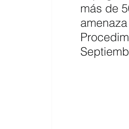
más de 5
Costa
Medio Ambiente
amenaza c
Procedim
Costa y Playas
Septiemb