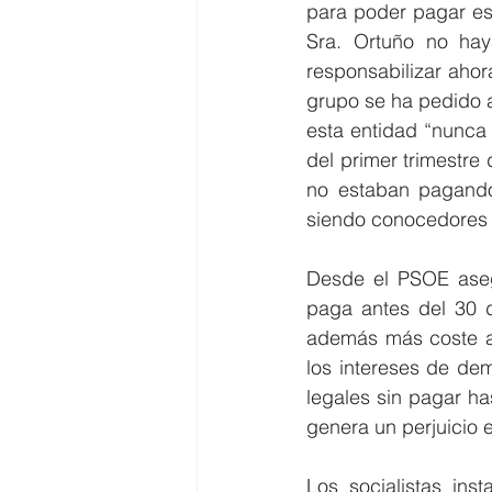
para poder pagar est
Sra. Ortuño no ha
responsabilizar aho
grupo se ha pedido a 
esta entidad “nunca 
del primer trimestre 
no estaban pagando
siendo conocedores 
Desde el PSOE asegu
paga antes del 30 d
además más coste a
los intereses de dem
legales sin pagar ha
genera un perjuicio 
Los socialistas ins