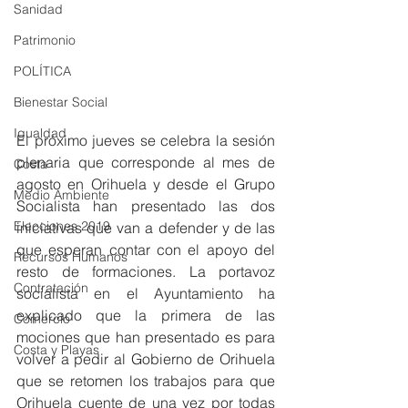
Sanidad
Patrimonio
POLÍTICA
Bienestar Social
Igualdad
El próximo jueves se celebra la sesión 
plenaria que corresponde al mes de 
Costa
agosto en Orihuela y desde el Grupo 
Medio Ambiente
Socialista han presentado las dos 
Elecciones 2019
iniciativas que van a defender y de las 
que esperan contar con el apoyo del 
Recursos Humanos
resto de formaciones. La portavoz 
Contratación
socialista en el Ayuntamiento ha 
explicado que la primera de las 
Comercio
mociones que han presentado es para 
Costa y Playas
volver a pedir al Gobierno de Orihuela 
que se retomen los trabajos para que 
Orihuela cuente de una vez por todas 