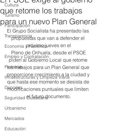
Cultura
que retome los trabajos
Turismo
para un nuevo Plan General
Participación
El Grupo Socialista ha presentado las 
Transparencia
propuestas que van a defender el 
próximo jueves en el
Economía y Hacienda
 Pleno de Orihuela, desde el PSOE 
Empleo y Contratación
piden al Gobierno Local que retome 
Pedanías
los trabajos para un Plan General que 
proporcione crecimiento a la ciudad y 
Infraestructuras y Limpieza Viaria
que hasta ese momento se desista de 
Deportes
modificaciones puntuales que limiten 
el futuro documento.
Seguridad Ciudadana
Urbanismo
Mercados
Educación