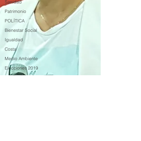
Sanidad
Patrimonio
POLÍTICA
Bienestar Social
Igualdad
Costa
Medio Ambiente
Elecciones 2019
Recursos Humanos
Contratación
Comercio
Costa y Playas