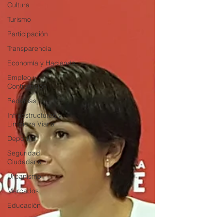
Cultura
Turismo
Participación
Transparencia
Economía y Hacienda
Empleo y
Contratación
Pedanías
Infraestructuras y
Limpieza Viaria
Deportes
Seguridad
Ciudadana
Urbanismo
Mercados
Educación