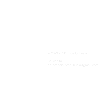
Costa y Playas
© 2023 - PSOE de Orihuela.
C/Hospital, 2
gruposocialistaorihuela@gmail.com