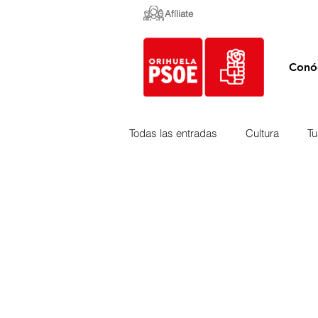
Afíliate
Conó
Todas las entradas
Cultura
Tu
Empleo y Contratación
Peda
Urbanismo
Mercados
Costa
Medio Ambiente