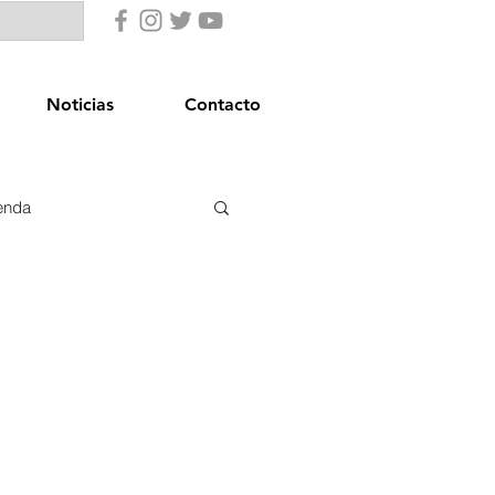
Noticias
Contacto
enda
uridad Ciudadana
star Social
Igualdad
Comercio