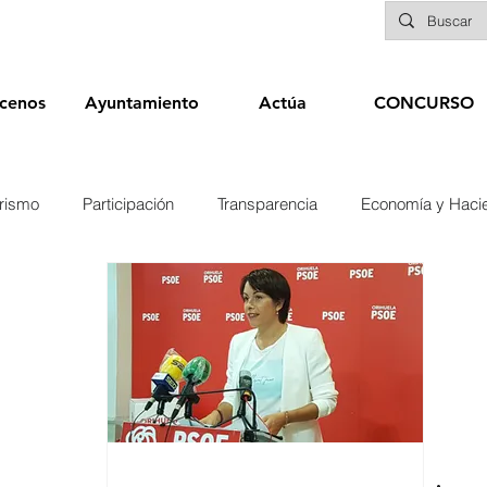
cenos
Ayuntamiento
Actúa
CONCURSO
rismo
Participación
Transparencia
Economía y Haci
nías
Infraestructuras y Limpieza Viaria
Deportes
Seg
Educación
Sanidad
Patrimonio
POLÍTICA
Biene
Elecciones 2019
Recursos Humanos
Contratación