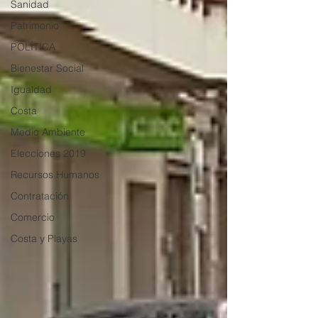
Sanidad
Patrimonio
POLÍTICA
Bienestar Social
Igualdad
Costa
Medio Ambiente
Elecciones 2019
Recursos Humanos
Contratación
Comercio
Costa y Playas