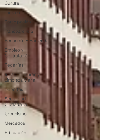
Cultura
Turismo
Participación
Transparencia
Economía y Hacienda
Empleo y
Contratación
Pedanías
Infraestructuras y
Limpieza Viaria
Deportes
Seguridad
Ciudadana
Urbanismo
Mercados
Educación