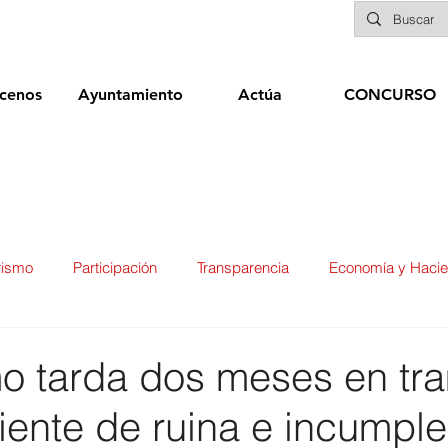
cenos
Ayuntamiento
Actúa
CONCURSO
rismo
Participación
Transparencia
Economía y Haci
ías
Infraestructuras y Limpieza Viaria
Deportes
Seg
o tarda dos meses en tra
ente de ruina e incumple
ducación
Sanidad
Patrimonio
POLÍTICA
Biene