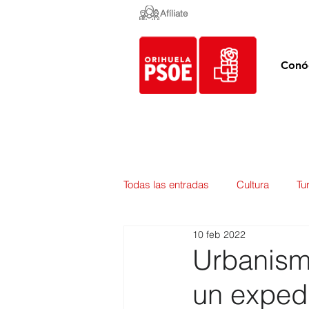
Afíliate
Conó
Todas las entradas
Cultura
Tu
10 feb 2022
Empleo y Contratación
Pedan
Urbanism
un expedi
Urbanismo
Mercados
E