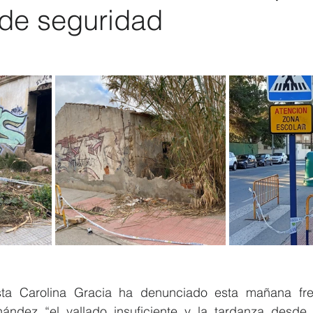
de seguridad
Elecciones 2019
Recursos Humanos
Contratación
C
ista Carolina Gracia ha denunciado esta mañana fren
ández “el vallado insuficiente y la tardanza desde 