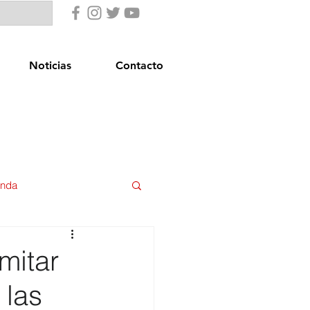
Noticias
Contacto
enda
uridad Ciudadana
mitar
 las
star Social
Igualdad