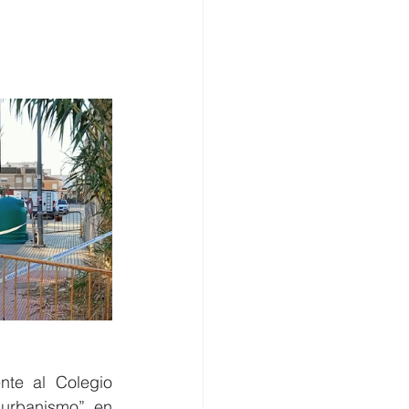
omercio
te al Colegio 
urbanismo” en 