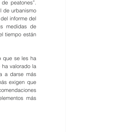
de peatones”. 
l de urbanismo 
del informe del 
as medidas de 
l tiempo están 
 que se les ha 
ha valorado la 
a a darse más 
ás exigen que 
ecomendaciones 
elementos más 