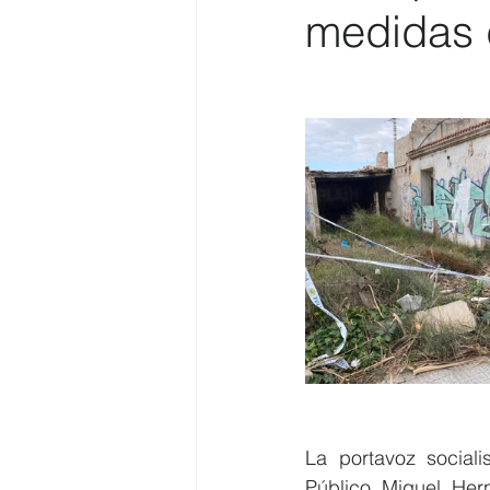
medidas 
Costa
Medio Ambiente
Costa y Playas
La portavoz social
Público Miguel Hern