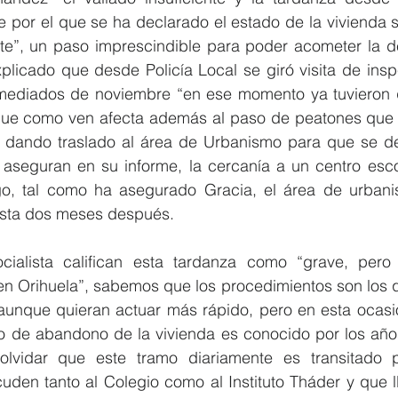
e por el que se ha declarado el estado de la vivienda s
te”, un paso imprescindible para poder acometer la de
licado que desde Policía Local se giró visita de insp
mediados de noviembre “en ese momento ya tuvieron q
 que como ven afecta además al paso de peatones que 
o, dando traslado al área de Urbanismo para que se de
aseguran en su informe, la cercanía a un centro esco
go, tal como ha asegurado Gracia, el área de urbanis
asta dos meses después.
ialista califican esta tardanza como “grave, pero 
n Orihuela”, sabemos que los procedimientos son los q
unque quieran actuar más rápido, pero en esta ocasió
 de abandono de la vivienda es conocido por los años 
vidar que este tramo diariamente es transitado 
den tanto al Colegio como al Instituto Tháder y que ll