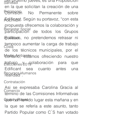
del próximo jueves, es una Proposición 
Sanidad
en la que solicitan la creación de una 
Patrimonio
Comisión No Permanente sobre 
Edificant. Según su portavoz, “con esta 
POLÍTICA
propuesta ofrecemos la colaboración y 
Bienestar Social
participación de todos los Grupos 
Políticos, no pretendemos retrasar ni 
Igualdad
tampoco aumentar la carga de trabajo 
Costa
de los técnicos municipales, por el 
Medio Ambiente
contario, estamos ofreciendo nuestro 
trabajo y colaboración para que 
Elecciones 2019
Edificant sea cuanto antes una 
Recursos Humanos
realidad”.
Contratación
Asi se expresaba Carolina Gracia al 
Comercio
término de las Comisiones Informativas 
Costa y Playas
que han tenido lugar esta mañana y en 
la que se refería a este asunto, tanto 
Partido Popular como C ́S han votado 