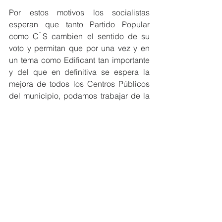
Por estos motivos los socialistas 
esperan que tanto Partido Popular 
como C ́S cambien el sentido de su 
voto y permitan que por una vez y en 
un tema como Edificant tan importante 
y del que en definitiva se espera la 
mejora de todos los Centros Públicos 
del municipio, podamos trabajar de la 
mano con el Gobierno Municipal y 
estar a la altura de lo que la 
Comunidad educativa espera del 
consistorio.   
educación
edificant
psoe orihuela
2018
ampliación IES Tháder
Comisión No Permanente
proposición socialista
POLÍTICA
Educación