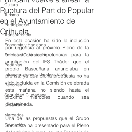
Cultura
Ruptura del Partido Popular
Turismo
en el Ayuntamiento de
Participación
Orihuela
Transparencia
En esta ocasión ha sido la inclusión 
Economía y Hacienda
por urgencia al próximo Pleno de la 
solicitud de competencias para la 
Empleo y Contratación
ampliación del IES Tháder, que el 
Pedanías
propio Bascuñana anunciaba en 
Infraestructuras y Limpieza Viaria
prensa, ya que dicha propuesta no ha 
sido incluida en la Comisión celebrada 
Deportes
esta mañana no siendo hasta el 
Seguridad Ciudadana
próximo miércoles cuando sea 
dictaminada.
Urbanismo
Mercados
Una de las propuestas que el Grupo 
Educación
Socialista ha presentado para el Pleno 