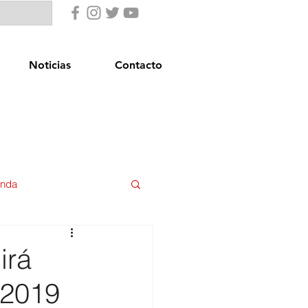
Noticias
Contacto
enda
uridad Ciudadana
irá
 2019
star Social
Igualdad