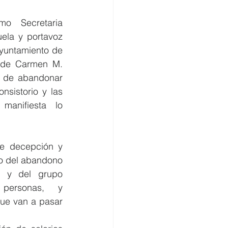
o Secretaria 
omercio
ela y portavoz 
Ayuntamiento de 
n de Carmen M. 
a de abandonar 
nsistorio y las 
 manifiesta lo 
de decepción y 
o del abandono 
ta y del grupo 
personas, y 
ue van a pasar 