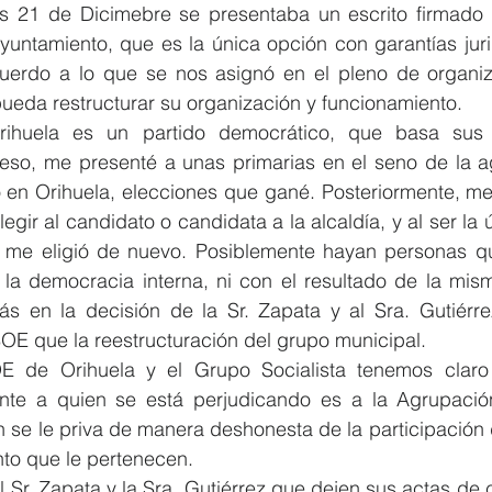
s 21 de Dicimebre se presentaba un escrito firmado p
ayuntamiento, que es la única opción con garantías juri
erdo a lo que se nos asignó en el pleno de organiza
 pueda restructurar su organización y funcionamiento.  
ihuela es un partido democrático, que basa sus d
 eso, me presenté a unas primarias en el seno de la a
do en Orihuela, elecciones que gané. Posteriormente, me
egir al candidato o candidata a la alcaldía, y al ser la ú
o me eligió de nuevo. Posiblemente hayan personas q
 la democracia interna, ni con el resultado de la mism
 en la decisión de la Sr. Zapata y al Sra. Gutiérre
E que la reestructuración del grupo municipal.  
 de Orihuela y el Grupo Socialista tenemos claro
nte a quien se está perjudicando es a la Agrupación
n se le priva de manera deshonesta de la participación
to que le pertenecen.  
l Sr. Zapata y la Sra. Gutiérrez que dejen sus actas de 