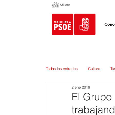
Afíliate
Conó
Todas las entradas
Cultura
Tu
2 ene 2019
Empleo y Contratación
Pedan
El Grupo 
trabajand
Urbanismo
Mercados
E