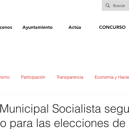
cenos
Ayuntamiento
Actúa
CONCURSO
rismo
Participación
Transparencia
Economía y Haci
ías
Infraestructuras y Limpieza Viaria
Deportes
Seg
Municipal Socialista segu
o para las elecciones de
ducación
Sanidad
Patrimonio
POLÍTICA
Biene