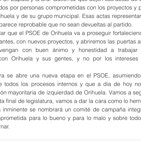
os por personas comprometidas con los proyectos y pos
huela y de su grupo municipal. Esas actas representan
 parece reprobable que no sean devueltas al partido.  
lar que el PSOE de Orihuela va a proseguir fortalecien
antes, con nuevos proyectos, y abriremos las puertas a
vengan con buen ánimo y honestidad a trabajar e
on Orihuela y sus gentes, y no por los intereses 
ora se abre una nueva etapa en el PSOE, asumiendo l
 todos los procesos internos y que a dia de hoy nos
ión mayoritaria de izquierdad de Orihuela. Vamos a segu
ta final de legislatura, vamos a dar la cara como lo he
a inminente se nombrará un comité de campaña integr
mprometida para lo bueno y para lo malo y sobre tod
nar. 