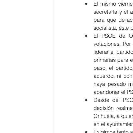
El mismo vierne
secretaría y el 
para que de acu
socialista, éste
El PSOE de Or
votaciones. Por
liderar el parti
primarias para el
paso, el partid
acuerdo, ni con
haya pesado más
abandonar el PSO
Desde del PSOE
decisión realme
Orihuela, a quie
en el ayuntamien
Exigimos tanto a