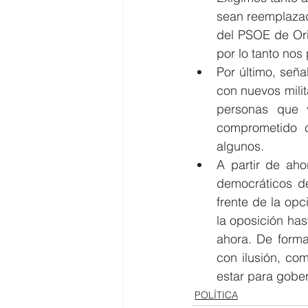
sean reemplazad
del PSOE de Ori
por lo tanto nos
Por último, seña
con nuevos milit
personas que 
comprometido c
algunos.  
A partir de ah
democráticos de
frente de la opc
la oposición has
ahora. De form
con ilusión, co
estar para gober
POLÍTICA