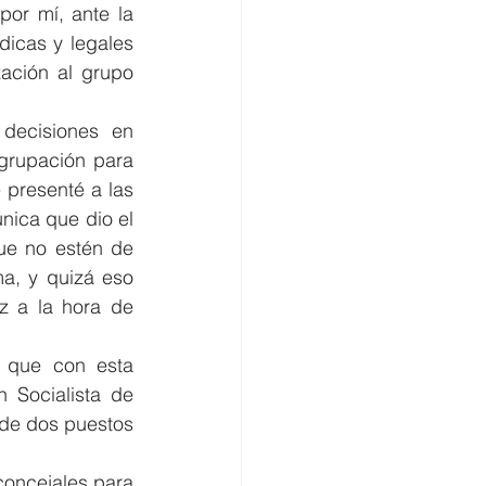
or mí, ante la 
dicas y legales 
ción al grupo 
ecisiones en 
grupación para 
 presenté a las 
nica que dio el 
ue no estén de 
a, y quizá eso 
z a la hora de 
 que con esta 
 Socialista de 
 de dos puestos 
concejales para 