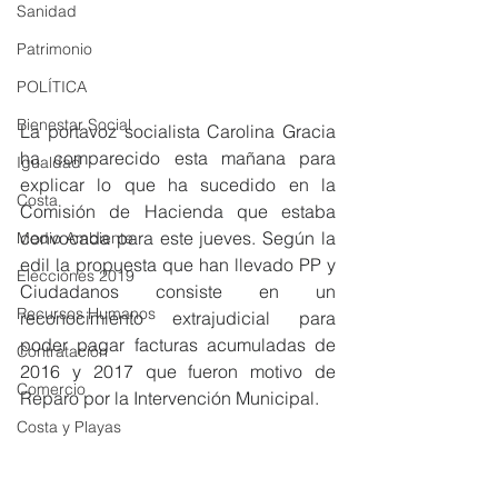
Sanidad
Patrimonio
POLÍTICA
Bienestar Social
La portavoz socialista Carolina Gracia 
ha comparecido esta mañana para 
Igualdad
explicar lo que ha sucedido en la 
Costa
Comisión de Hacienda que estaba 
convocada para este jueves. Según la 
Medio Ambiente
edil la propuesta que han llevado PP y 
Elecciones 2019
Ciudadanos consiste en un 
Recursos Humanos
reconocimiento extrajudicial para 
poder pagar facturas acumuladas de 
Contratación
2016 y 2017 que fueron motivo de 
Comercio
Reparo por la Intervención Municipal.
Costa y Playas