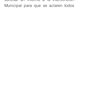
Municipal para que se aclaren todos 
los reparos que se pretenden 
aprobar.”Si el Partido Popular no 
respeta el plazo de 10 días que tienen 
los funcionarios para informar, este 
grupo votará en contra en el Pleno”.
Economía y Hacienda
Ver todo
Entradas recientes