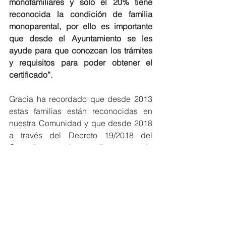
monofamiliares y solo el 20% tiene 
reconocida la condición de familia 
monoparental, por ello es importante 
que desde el Ayuntamiento se les 
ayude para que conozcan los trámites 
y requisitos para poder obtener el 
certificado”.
Gracia ha recordado que desde 2013 
estas familias están reconocidas en 
nuestra Comunidad y que desde 2018 
a través del Decreto 19/2018 del 
Consell, se les aplica por la 
administración autonómica los mismos 
beneficios y ventajas que a las familias 
numerosas, 
“este modelo de familia, 
desconocido o cuestionado hace unos 
años, va en aumento, y tal y como 
piden las asociaciones y plataformas 