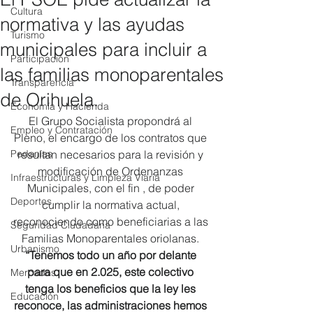
Cultura
normativa y las ayudas
Turismo
municipales para incluir a
Participación
las familias monoparentales
Transparencia
de Orihuela.
Economía y Hacienda
El Grupo Socialista propondrá al 
Empleo y Contratación
Pleno, el encargo de los contratos que 
Pedanías
resultan necesarios para la revisión y 
modificación de Ordenanzas 
Infraestructuras y Limpieza Viaria
Municipales, con el fin , de poder 
Deportes
cumplir la normativa actual, 
reconociendo como beneficiarias a las 
Seguridad Ciudadana
Familias Monoparentales oriolanas. 
Urbanismo
“Tenemos todo un año por delante 
para que en 2.025, este colectivo 
Mercados
tenga los beneficios que la ley les 
Educación
reconoce, las administraciones hemos 