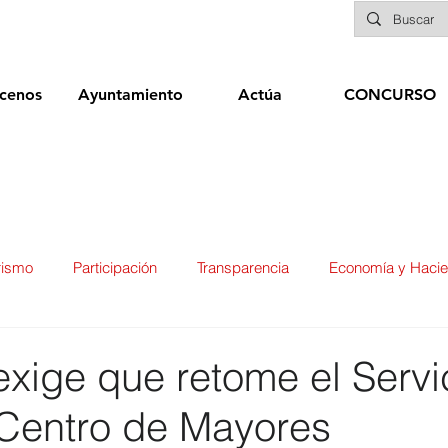
cenos
Ayuntamiento
Actúa
CONCURSO
rismo
Participación
Transparencia
Economía y Haci
ías
Infraestructuras y Limpieza Viaria
Deportes
Seg
xige que retome el Servi
 Centro de Mayores
ducación
Sanidad
Patrimonio
POLÍTICA
Biene