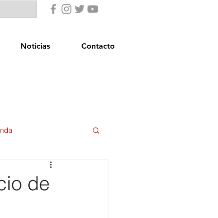
Noticias
Contacto
enda
uridad Ciudadana
cio de
star Social
Igualdad