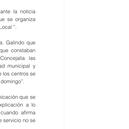
te la noticia 
ue se organiza 
ocal ”.
a. Galindo que 
que constaban 
ncejalía las 
d municipal y 
los centros se 
l domingo”.
icación que se 
plicación a lo 
cuando afirma 
servicio no se 