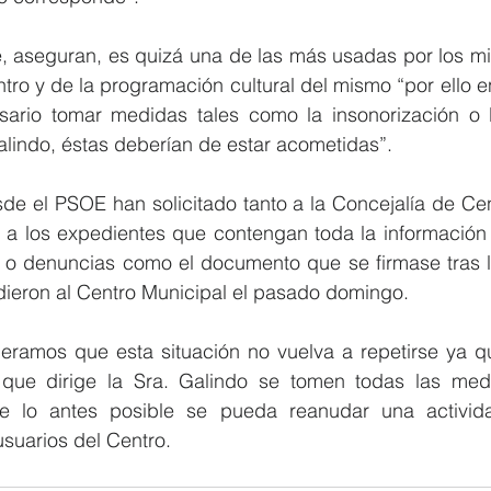
e, aseguran, es quizá una de las más usadas por los mil
ntro y de la programación cultural del mismo “por ello 
ario tomar medidas tales como la insonorización o l
alindo, éstas deberían de estar acometidas”.
sde el PSOE han solicitado tanto a la Concejalía de Cen
o a los expedientes que contengan toda la información
s o denuncias como el documento que se firmase tras l
dieron al Centro Municipal el pasado domingo.
ramos que esta situación no vuelva a repetirse ya q
que dirige la Sra. Galindo se tomen todas las med
e lo antes posible se pueda reanudar una activid
suarios del Centro.