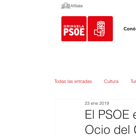
Afíliate
Conó
Todas las entradas
Cultura
Tu
23 ene 2019
Empleo y Contratación
Pedan
El PSOE e
Ocio del
Urbanismo
Mercados
E