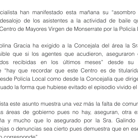
ialista han manifestado esta mañana su “asombro an
desalojo de los asistentes a la actividad de baile q
entro de Mayores Virgen de Monserrate por la Policía L
olina Gracia ha exigido a la Concejala del área la Sr
ible que si los agentes que acudieron, aseguraron 
idos recibidas en los últimos meses” desde su Co
 “hay que recordar que este Centro es de titularida
sde Policía Local como desde la Concejalía que dirige 
uado la forma que hubiese evitado el episodio vivido e
ista este asunto muestra una vez más la falta de comun
tas áreas de gobierno pues no hay, aseguran, otra ex
aña y mucho que lo asegurado por la Sra. Galindo 
jas o denuncias sea cierto pues demuestra que en ese 
o corresponde”.