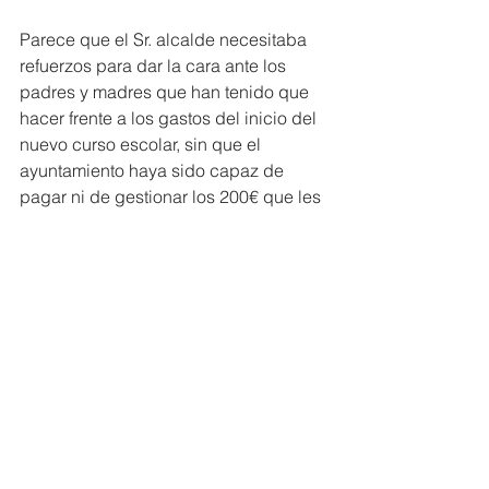
Parece que el Sr. alcalde necesitaba 
refuerzos para dar la cara ante los 
padres y madres que han tenido que 
hacer frente a los gastos del inicio del 
nuevo curso escolar, sin que el 
ayuntamiento haya sido capaz de 
pagar ni de gestionar los 200€ que les 
corresponde por alumno y sin saber a 
día de hoy cómo y cuándo se van a 
abonar esas ayudas. Esperamos que 
la Sra. Bonig se haya interesado sobre 
esta cuestión y haya instado al regidor 
a que mejore su gestión económica 
para poder cumplir con toda la 
normativa que el PP aprobó y que 
limita las competencias municipales.
José Hernández se preguntaba como 