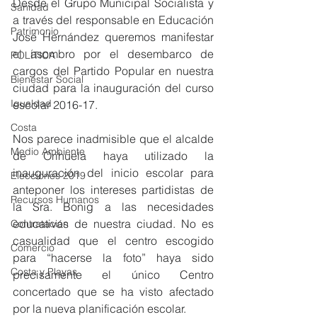
Desde el Grupo Municipal Socialista y 
Sanidad
a través del responsable en Educación 
Patrimonio
José Hernández queremos manifestar 
el asombro por el desembarco de 
POLÍTICA
cargos del Partido Popular en nuestra 
Bienestar Social
ciudad para la inauguración del curso 
Igualdad
escolar 2016-17.
Costa
Nos parece inadmisible que el alcalde 
Medio Ambiente
de Orihuela haya utilizado la 
inauguración del inicio escolar para 
Elecciones 2019
anteponer los intereses partidistas de 
Recursos Humanos
la Sra. Bonig a las necesidades 
educativas de nuestra ciudad. No es 
Contratación
casualidad que el centro escogido 
Comercio
para “hacerse la foto” haya sido 
Costa y Playas
precisamente el único Centro 
concertado que se ha visto afectado 
por la nueva planificación escolar.