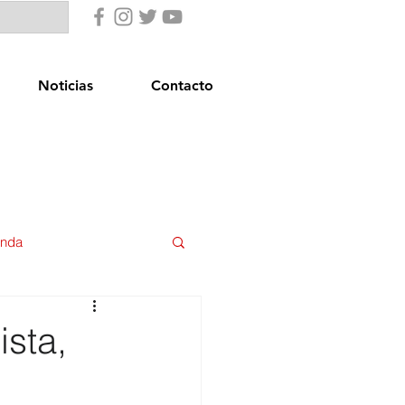
Noticias
Contacto
enda
uridad Ciudadana
ista,
star Social
Igualdad