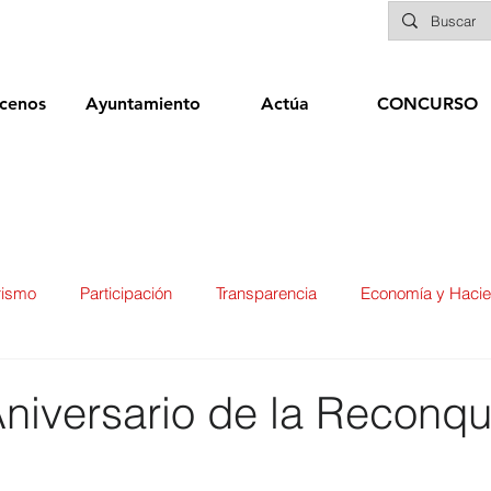
cenos
Ayuntamiento
Actúa
CONCURSO
rismo
Participación
Transparencia
Economía y Haci
ías
Infraestructuras y Limpieza Viaria
Deportes
Seg
Aniversario de la Reconqu
ducación
Sanidad
Patrimonio
POLÍTICA
Biene