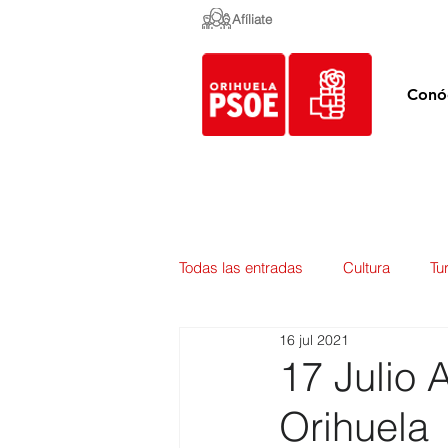
Afíliate
Conó
Todas las entradas
Cultura
Tu
16 jul 2021
Empleo y Contratación
Pedan
17 Julio 
Orihuela
Urbanismo
Mercados
E