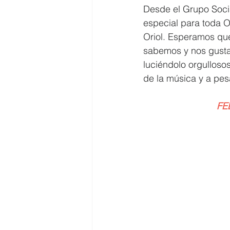
Desde el Grupo Socia
especial para toda O
Costa
Medio Ambiente
Oriol. Esperamos q
sabemos y nos gusta h
luciéndolo orgullosos
Costa y Playas
de la música y a pes
FE