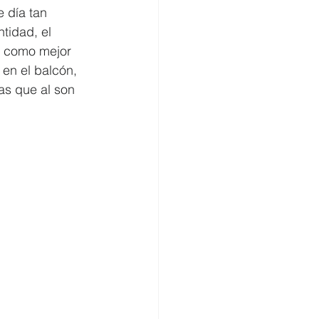
 día tan 
tidad, el 
omercio
 como mejor 
 en el balcón, 
ras que al son 