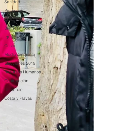
Sanidad
Patrimonio
POLÍTICA
Bienestar Social
Igualdad
Costa
Medio Ambiente
Elecciones 2019
Recursos Humanos
Contratación
Comercio
Costa y Playas