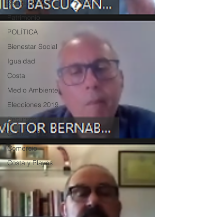
Sanidad
Patrimonio
POLÍTICA
Bienestar Social
Igualdad
Costa
Medio Ambiente
Elecciones 2019
Recursos Humanos
Contratación
Comercio
Costa y Playas