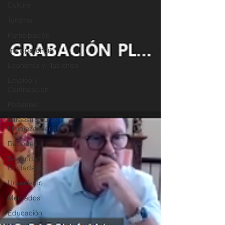
Cultura
Turismo
Participación
Transparencia
Economía y Hacienda
Empleo y
Contratación
Pedanías
Infraestructuras y
Limpieza Viaria
Deportes
Seguridad
Ciudadana
Urbanismo
Mercados
Educación