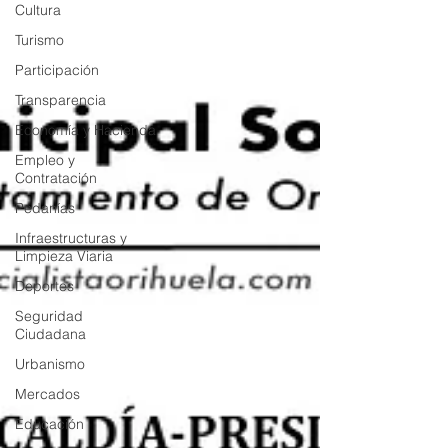
Cultura
Turismo
Participación
Transparencia
Economía y Hacienda
Empleo y
Contratación
Pedanías
Infraestructuras y
Limpieza Viaria
Deportes
Seguridad
Ciudadana
Urbanismo
Mercados
Educación