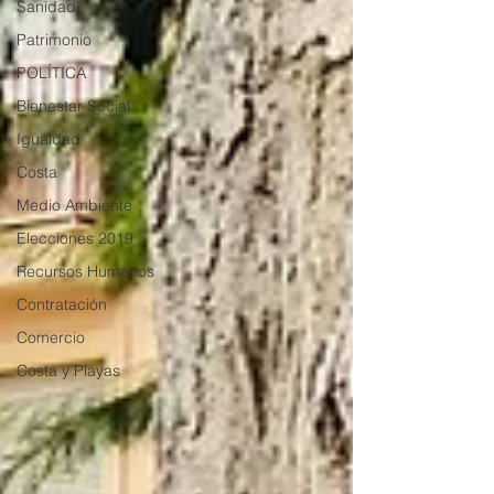
Sanidad
Patrimonio
POLÍTICA
Bienestar Social
Igualdad
Costa
Medio Ambiente
Elecciones 2019
Recursos Humanos
Contratación
Comercio
Costa y Playas