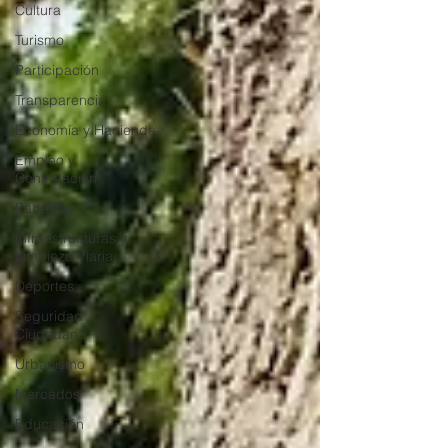
Cultura
Turismo
Participación
Transparencia
Economía y Hacienda
Empleo y
Contratación
Pedanías
Infraestructuras y
Limpieza Viaria
Deportes
Seguridad
Ciudadana
Urbanismo
Mercados
Educación