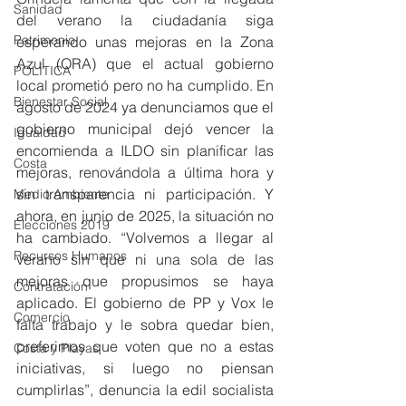
Sanidad
del verano la ciudadanía siga 
Patrimonio
esperando unas mejoras en la Zona 
Azul (ORA) que el actual gobierno 
POLÍTICA
local prometió pero no ha cumplido. En 
Bienestar Social
agosto de 2024 ya denunciamos que el 
gobierno municipal dejó vencer la 
Igualdad
encomienda a ILDO sin planificar las 
Costa
mejoras, renovándola a última hora y 
sin transparencia ni participación. Y 
Medio Ambiente
ahora, en junio de 2025, la situación no 
Elecciones 2019
ha cambiado. “Volvemos a llegar al 
Recursos Humanos
verano sin que ni una sola de las 
mejoras que propusimos se haya 
Contratación
aplicado. El gobierno de PP y Vox le 
Comercio
falta trabajo y le sobra quedar bien, 
preferimos que voten que no a estas 
Costa y Playas
iniciativas, si luego no piensan 
cumplirlas”, denuncia la edil socialista 