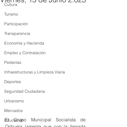
Cultura
Turismo
Participación
Transparencia
Economía y Hacienda
Empleo y Contratación
Pedanías
Infraestructuras y Limpieza Viaria
Deportes
Seguridad Ciudadana
Urbanismo
Mercados
El Grupo Municipal Socialista de 
Educación
Orihuela lamenta que con la llegada 