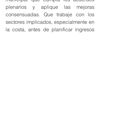
plenarios y aplique las mejoras 
consensuadas. Que trabaje con los 
sectores implicados, especialmente en 
la costa, antes de planificar ingresos 
que no se sostienen. Que rinda cuentas 
sobre por qué sigue ignorando las 
demandas ciudadanas y las 
propuestas responsables que este 
grupo ha defendido desde el primer 
momento”. 
Ver todo
Entradas recientes