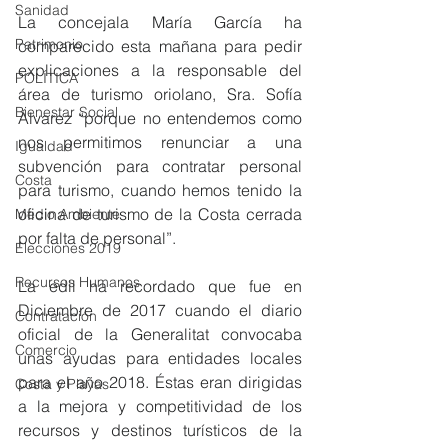
Sanidad
La concejala María García ha 
Patrimonio
comparecido esta mañana para pedir 
explicaciones a la responsable del 
POLÍTICA
área de turismo oriolano, Sra. Sofía 
Bienestar Social
Álvarez “porque no entendemos como 
nos permitimos renunciar a una 
Igualdad
subvención para contratar personal 
Costa
para turismo, cuando hemos tenido la 
oficina de turismo de la Costa cerrada 
Medio Ambiente
por falta de personal”.
Elecciones 2019
Recursos Humanos
La edil ha recordado que fue en 
Diciembre de 2017 cuando el diario 
Contratación
oficial de la Generalitat convocaba 
Comercio
unas ayudas para entidades locales 
para el año 2018. Éstas eran dirigidas 
Costa y Playas
a la mejora y competitividad de los 
recursos y destinos turísticos de la 