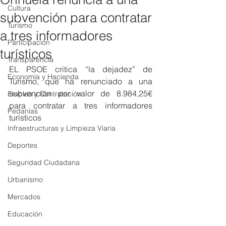
Cultura
subvención para contratar
Turismo
a tres informadores
Participación
turísticos
Transparencia
EL PSOE critica “la dejadez” de 
Economía y Hacienda
Turismo, que ha renunciado a una 
subvención por valor de 8.984,25€ 
Empleo y Contratación
para contratar a tres informadores 
Pedanías
turísticos
Infraestructuras y Limpieza Viaria
Deportes
Seguridad Ciudadana
Urbanismo
Mercados
Educación