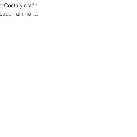
a Costa y están 
ico” afirma la 
omercio