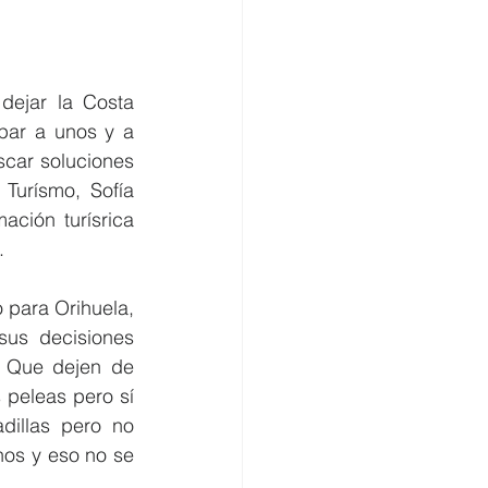
dejar la Costa 
par a unos y a 
car soluciones 
Turísmo, Sofía 
ción turísrica 
.
para Orihuela, 
us decisiones 
. Que dejen de 
peleas pero sí 
illas pero no 
nos y eso no se 