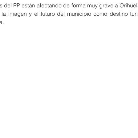
nas del PP están afectando de forma muy grave a Orihuel
la imagen y el futuro del municipio como destino turíst
Elecciones 2019
Recursos Humanos
Contratación
C
a.