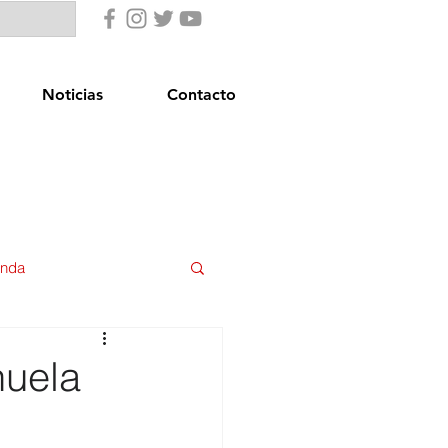
Noticias
Contacto
enda
uridad Ciudadana
huela
star Social
Igualdad