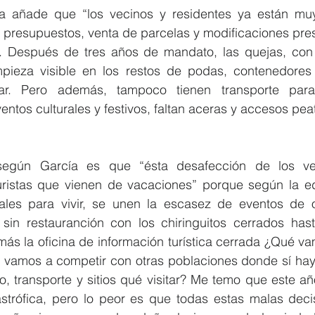
a añade que “los vecinos y residentes ya están mu
 presupuestos, venta de parcelas y modificaciones pres
s. Después de tres años de mandato, las quejas, con 
mpieza visible en los restos de podas, contenedores v
ar. Pero además, tampoco tienen transporte para 
entos culturales y festivos, faltan aceras y accesos peat
egún García es que “ésta desafección de los vec
ristas que vienen de vacaciones” porque según la edil
ales para vivir, se unen la escasez de eventos de o
sin restauranción con los chiringuitos cerrados has
s la oficina de información turística cerrada ¿Qué vam
o vamos a competir con otras poblaciones donde sí hay s
io, transporte y sitios qué visitar? Me temo que este a
astrófica, pero lo peor es que todas estas malas decis