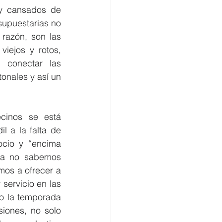
y cansados de 
upuestarias no 
razón, son las 
iejos y rotos, 
conectar las 
onales y así un 
inos se está 
 a la falta de 
cio y “encima 
ta no sabemos 
os a ofrecer a 
ervicio en las 
ño la temporada 
iones, no solo 