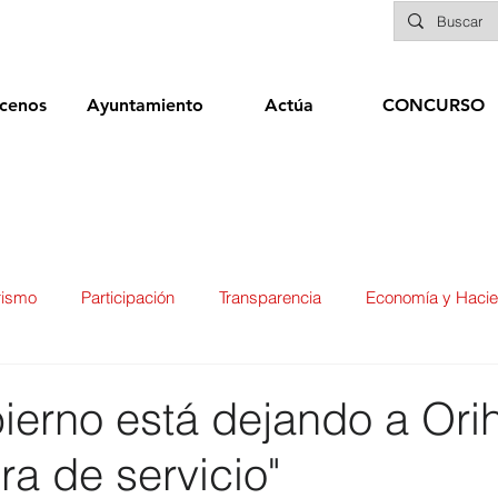
cenos
Ayuntamiento
Actúa
CONCURSO
rismo
Participación
Transparencia
Economía y Haci
ías
Infraestructuras y Limpieza Viaria
Deportes
Seg
ierno está dejando a Ori
ra de servicio"
ducación
Sanidad
Patrimonio
POLÍTICA
Biene