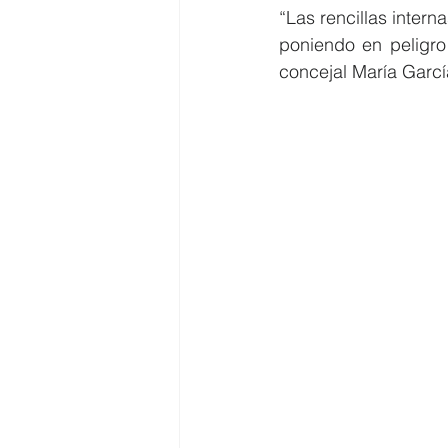
“Las rencillas inter
poniendo en peligro 
Costa
Medio Ambiente
concejal María Garcí
Costa y Playas