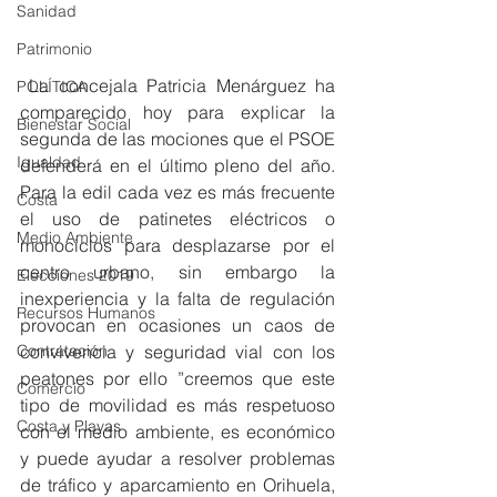
Sanidad
Patrimonio
 La concejala Patricia Menárguez ha 
POLÍTICA
comparecido hoy para explicar la 
Bienestar Social
segunda de las mociones que el PSOE 
Igualdad
defenderá en el último pleno del año. 
Para la edil cada vez es más frecuente 
Costa
el uso de patinetes eléctricos o 
Medio Ambiente
monociclos para desplazarse por el 
centro urbano, sin embargo la 
Elecciones 2019
inexperiencia y la falta de regulación 
Recursos Humanos
provocan en ocasiones un caos de 
convivencia y seguridad vial con los 
Contratación
peatones por ello ”creemos que este 
Comercio
tipo de movilidad es más respetuoso 
Costa y Playas
con el medio ambiente, es económico 
y puede ayudar a resolver problemas 
de tráfico y aparcamiento en Orihuela, 