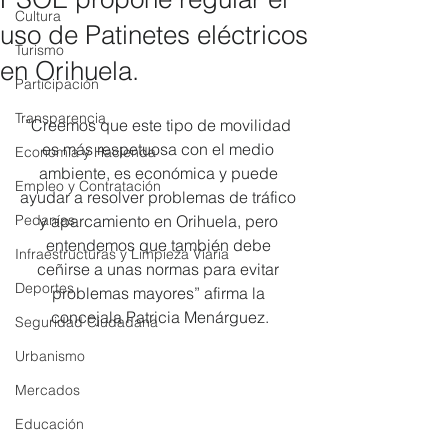
Cultura
uso de Patinetes eléctricos
Turismo
en Orihuela.
Participación
Transparencia
”Creemos que este tipo de movilidad 
es más respetuosa con el medio 
Economía y Hacienda
ambiente, es económica y puede 
Empleo y Contratación
ayudar a resolver problemas de tráfico 
Pedanías
y aparcamiento en Orihuela, pero 
entendemos que también debe 
Infraestructuras y Limpieza Viaria
ceñirse a unas normas para evitar 
Deportes
problemas mayores” afirma la 
concejala Patricia Menárguez.
Seguridad Ciudadana
Urbanismo
Mercados
Educación