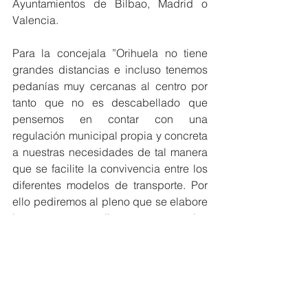
Ayuntamientos de Bilbao, Madrid o 
Valencia.
Para la concejala ”Orihuela no tiene 
grandes distancias e incluso tenemos 
pedanías muy cercanas al centro por 
tanto que no es descabellado que 
pensemos en contar con una 
regulación municipal propia y concreta 
a nuestras necesidades de tal manera 
que se facilite la convivencia entre los 
diferentes modelos de transporte. Por 
ello pediremos al pleno que se elabore 
la correspondiente normativa 
modificando la actual ordenanza 
reguladora del tráfico, circulación de 
vehículos a motor y seguridad vial para 
que incluya las autorizaciones, 
condiciones de uso, aseguramiento y 