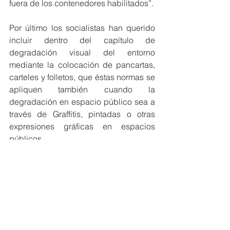
fuera de los contenedores habilitados”.
Por último los socialistas han querido 
incluir dentro del capítulo de 
degradación visual del entorno 
mediante la colocación de pancartas, 
carteles y folletos, que éstas normas se 
apliquen también cuando la 
degradación en espacio público sea a 
través de Graffitis, pintadas o otras 
expresiones gráficas en espacios 
públicos.
En conclusión la edil ha manifestado 
que con estas aportaciones su grupo 
demuestra en compromiso con la 
ciudadanía y ha agradecido el trabajo 
fundamental de la concejala