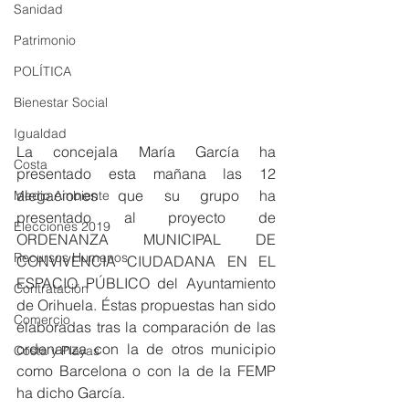
Sanidad
Patrimonio
POLÍTICA
Bienestar Social
Igualdad
La concejala María García ha 
Costa
presentado esta mañana las 12 
alegaciones que su grupo ha 
Medio Ambiente
presentado al proyecto de 
Elecciones 2019
ORDENANZA MUNICIPAL DE 
Recursos Humanos
CONVIVENCIA CIUDADANA EN EL 
ESPACIO PÚBLICO del Ayuntamiento 
Contratación
de Orihuela. Éstas propuestas han sido 
Comercio
elaboradas tras la comparación de las 
ordenanza con la de otros municipio 
Costa y Playas
como Barcelona o con la de la FEMP 
ha dicho García.