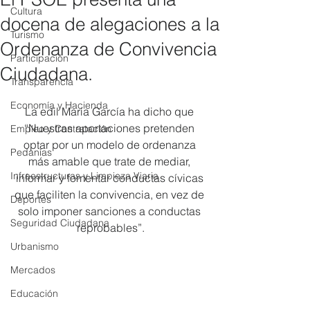
Cultura
docena de alegaciones a la
Turismo
Ordenanza de Convivencia
Participación
Ciudadana.
Transparencia
Economía y Hacienda
La edil María García ha dicho que 
“Nuestras aportaciones pretenden 
Empleo y Contratación
optar por un modelo de ordenanza 
Pedanías
más amable que trate de mediar, 
Infraestructuras y Limpieza Viaria
informar y fomentar conductas cívicas 
que faciliten la convivencia, en vez de 
Deportes
solo imponer sanciones a conductas 
Seguridad Ciudadana
reprobables”.
Urbanismo
Mercados
Educación