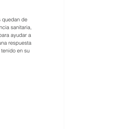
omercio
s quedan de 
cia sanitaria, 
para ayudar a 
una respuesta 
 tenido en su 