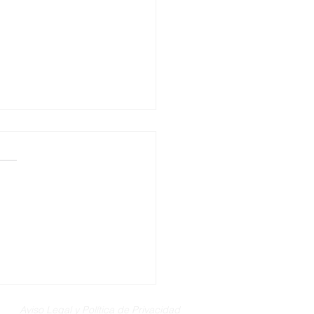
rcos, entre la mugre y
romesas incumplidas: el
 denuncia la desidia del
po de gobierno
Aviso Legal y Política de Privacidad