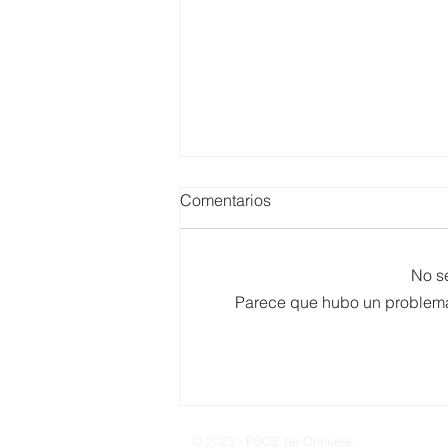
Comentarios
No s
Parece que hubo un problema t
Artículo de Opinión; La
política del humo en Orihuela
© 2023 - PSOE de Orihuela.