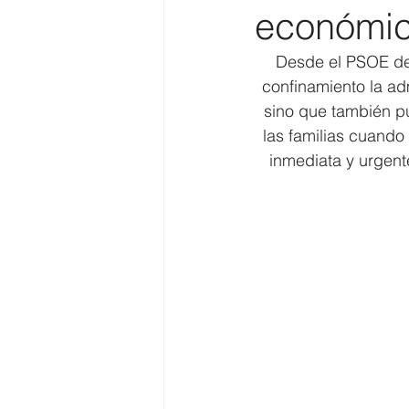
económic
Costa
Medio Ambiente
Desde el PSOE de
confinamiento la ad
sino que también p
Costa y Playas
las familias cuando
inmediata y urgent