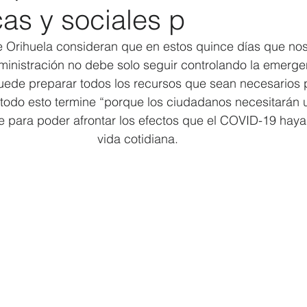
as y sociales p
Elecciones 2019
Recursos Humanos
Contratación
C
 Orihuela consideran que en estos quince días que no
ministración no debe solo seguir controlando la emergen
uede preparar todos los recursos que sean necesarios 
 todo esto termine “porque los ciudadanos necesitarán 
e para poder afrontar los efectos que el COVID-19 haya
vida cotidiana.