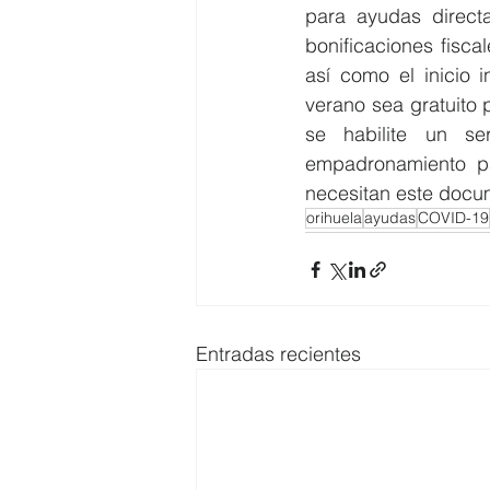
para ayudas direct
bonificaciones fisc
así como el inicio 
verano sea gratuito 
se habilite un se
empadronamiento pa
necesitan este docum
orihuela
ayudas
COVID-19
Entradas recientes