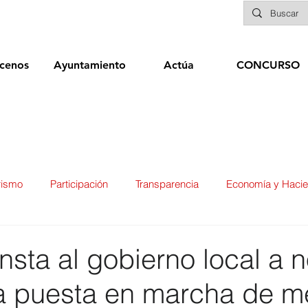
cenos
Ayuntamiento
Actúa
CONCURSO
rismo
Participación
Transparencia
Economía y Haci
ías
Infraestructuras y Limpieza Viaria
Deportes
Seg
nsta al gobierno local a 
la puesta en marcha de 
ducación
Sanidad
Patrimonio
POLÍTICA
Biene