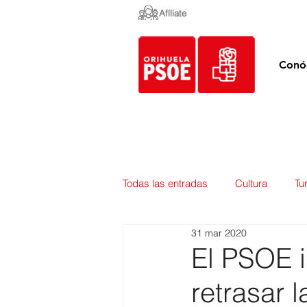
Afíliate
Conó
Todas las entradas
Cultura
Tu
31 mar 2020
Empleo y Contratación
Pedan
El PSOE i
retrasar 
Urbanismo
Mercados
E