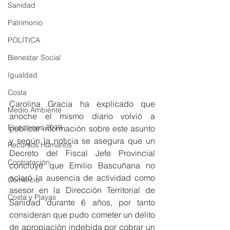
Sanidad
Patrimonio
POLÍTICA
Bienestar Social
Igualdad
Costa
Carolina Gracia ha explicado que 
Medio Ambiente
anoche el mismo diario volvió a 
Elecciones 2019
publicar información sobre este asunto 
y según la noticia se asegura que un 
Recursos Humanos
Decreto del Fiscal Jefe Provincial 
Contratación
concluye que Emilio Bascuñana no 
aclaró la ausencia de actividad como 
Comercio
asesor en la Dirección Territorial de 
Costa y Playas
Sanidad durante 6 años, por tanto 
consideran que pudo cometer un delito 
de apropiación indebida por cobrar un 