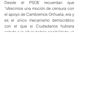
Desde el PSOE recuerdan que 
“ofrecimos una moción de censura con 
el apoyo de Cambiemos Orihuela, era y 
es el único mecanismo democrático 
con el que si Ciudadanos hubiera 
estado a la altura habría posibilitado un 
cambio de Gobierno y el fin de 
Bascuñana al frente del Ayuntamiento”. 
Gracia ha añadido que desde su 
Grupo no descartan ningún escenario 
“fuimos responsables y serios con este 
asunto desde que se conoció y lo 
seguiremos siendo ahora”.
Ver todo
Entradas recientes