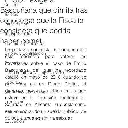
Cultura
Bascuñana que dimita tras
Turismo
conocerse que la Fiscalía
Participación
considera que podría
Transparencia
haber comet
Economía y Hacienda
La portavoz socialista ha comparecido 
Empleo y Contratación
esta mediodía para valorar las 
Pedanías
novedades sobre el caso de Emilio 
Bascuñana del que ha recordado 
Infraestructuras y Limpieza Viaria
estalló en mayo de 2018 cuando se 
Deportes
publicaba en un Diario Digital, el 
diario.es, que en la etapa en la que 
Seguridad Ciudadana
estuvo en la Dirección Territorial de 
Urbanismo
Sanidad en Alicante supuestamente 
estuvo cobrando un sueldo público  de 
Mercados
55.000 € anuales sin ir a trabajar. 
Educación