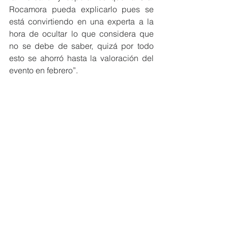
Rocamora pueda explicarlo pues se 
está convirtiendo en una experta a la 
hora de ocultar lo que considera que 
no se debe de saber, quizá por todo 
esto se ahorró hasta la valoración del 
evento en febrero”.
Carolina Gracia ha añadido que de la 
próxima edición del Mercado Medieval 
se desconoce no sólo su fecha sino 
que además en la Plataforma de 
Contratación no hay ningún expediente 
relacionado con esta actividad a día 
de hoy “esperamos que la Sra. 
Rocamora sea más diligente que en 
estos años y aclare si la falta de 
expediente se debe a un retraso ya 