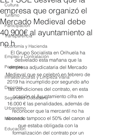
Cultura
empresa que organizó el
Turismo
Mercado Medieval debe
Participación
40.900€ al ayuntamiento al
Transparencia
no h
Economía y Hacienda
El Grupo Socialista en Orihuela ha 
Empleo y Contratación
desvelado esta mañana que la 
Pedanías
empresa adjudicataria del Mercado 
Medieval que se celebró en febrero de 
Infraestructuras y Limpieza Viaria
2019 ha incumplido por segundo año 
Deportes
las condiciones del contrato, en esta 
ocasión el Ayuntamiento cifra en 
Seguridad Ciudadana
16.000 € las penalidades, además de 
Urbanismo
reconocer que la mercantil no ha 
abonado tampoco el 50% del canon al 
Mercados
que estaba obligada con la 
Educación
formalización del contrato por un 