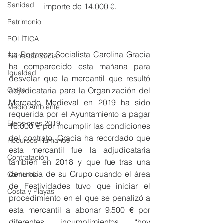
Sanidad
importe de 14.000 €.
Patrimonio
POLÍTICA
La Portavoz Socialista Carolina Gracia 
Bienestar Social
ha comparecido esta mañana para 
Igualdad
desvelar que la mercantil que resultó 
Costa
adjudicataria para la Organización del 
Mercado Medieval en 2019 ha sido 
Medio Ambiente
requerida por el Ayuntamiento a pagar 
Elecciones 2019
16.000 € por incumplir las condiciones 
del contrato. Gracia ha recordado que 
Recursos Humanos
esta mercantil fue la adjudicataria 
Contratación
también en 2018 y que fue tras una 
denuncia de su Grupo cuando el área 
Comercio
de Festividades tuvo que iniciar el 
Costa y Playas
procedimiento en el que se penalizó a 
esta mercantil a abonar 9.500 € por 
diferentes incumplimientos “hoy 