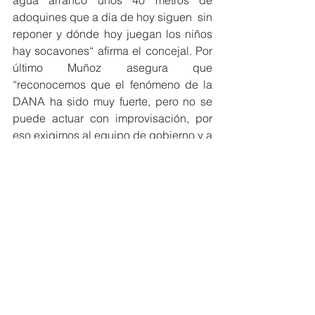
agua arrancó unos 40 metros de 
adoquines que a día de hoy siguen  sin 
reponer y dónde hoy juegan los niños 
hay socavones“ afirma el concejal. Por 
último Muñoz asegura que 
“reconocemos que el fenómeno de la 
DANA ha sido muy fuerte, pero no se 
puede actuar con improvisación, por 
eso exigimos al equipo de gobierno y a 
los concejales competentes en éstas 
áreas que elaboren un plan  que 
organice y priorice las actuaciones 
más urgente como puede ser 
restablecer la luz zonas con peligro de 
caídas”.        