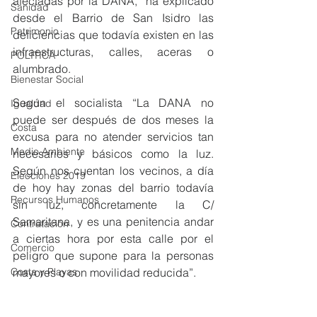
afectadas por la DANA,  ha explicado 
Sanidad
desde el Barrio de San Isidro las 
Patrimonio
deficiencias que todavía existen en las 
infraestructuras, calles, aceras o 
POLÍTICA
alumbrado.
Bienestar Social
Según el socialista “La DANA no 
Igualdad
puede ser después de dos meses la 
Costa
excusa para no atender servicios tan 
Medio Ambiente
necesarios y básicos como la luz. 
Según nos cuentan los vecinos, a día 
Elecciones 2019
de hoy hay zonas del barrio todavía  
Recursos Humanos
sin luz, concretamente la C/ 
Samaritana, y es una penitencia andar 
Contratación
a ciertas hora por esta calle por el 
Comercio
peligro que supone para la personas 
Costa y Playas
mayores o con movilidad reducida”.