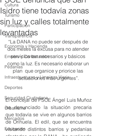
Cultura
Isidro tiene todavía zonas
Turismo
sin luz y calles totalmente
Participación
levantadas
Transparencia
“La DANA no puede ser después de 
Economía y Hacienda
dos meses la excusa para no atender 
servicios tan necesarios y básicos 
Empleo y Contratación
como la luz. Es necesario elaborar un 
Pedanías
plan  que organice y priorice las 
Infraestructuras y Limpieza Viaria
actuaciones más urgentes”.
Deportes
Seguridad Ciudadana
El concejal de PSOE Ángel Luis Muñoz 
ha denunciado la situación precaria 
Urbanismo
que todavía se vive en algunos barrios 
Mercados
de Orihuela. El edil, que se encuentra  
Educación
visitando distintos barrios y pedanías 