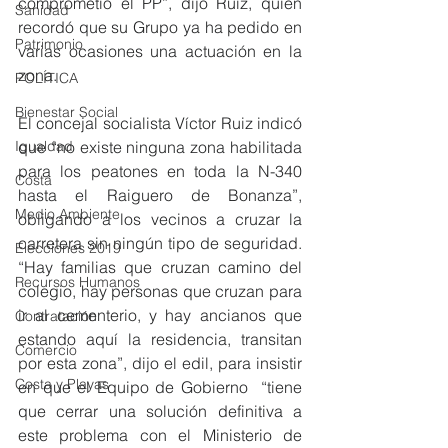
comprometió el PP”, dijo Ruiz, quien 
Sanidad
recordó que su Grupo ya ha pedido en 
Patrimonio
varias ocasiones una actuación en la 
zona. 
POLÍTICA
Bienestar Social
El concejal socialista Víctor Ruiz indicó 
que “no existe ninguna zona habilitada 
Igualdad
para los peatones en toda la N-340 
Costa
hasta el Raiguero de Bonanza”, 
Medio Ambiente
obligando a los vecinos a cruzar la 
carretera sin ningún tipo de seguridad. 
Elecciones 2019
“Hay familias que cruzan camino del 
Recursos Humanos
colegio, hay personas que cruzan para 
ir al cementerio, y hay ancianos que 
Contratación
estando aquí la residencia, transitan 
Comercio
por esta zona”, dijo el edil, para insistir 
Costa y Playas
en que el Equipo de Gobierno  “tiene 
que cerrar una solución definitiva a 
este problema con el Ministerio de 