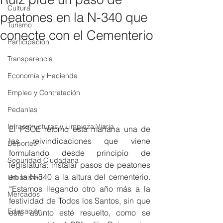
Cultura
peatones en la N-340 que
Turismo
conecte con el Cementerio
Participación
Transparencia
Economía y Hacienda
Empleo y Contratación
Pedanías
Infraestructuras y Limpieza Viaria
El PSOE retomó esta mañana una de 
las reivindicaciones que viene 
Deportes
formulando desde principio de 
Seguridad Ciudadana
legislatura: instalar pasos de peatones 
en la N-340 a la altura del cementerio. 
Urbanismo
“Estamos llegando otro año más a la 
Mercados
festividad de Todos los Santos, sin que 
Educación
este asunto esté resuelto, como se 