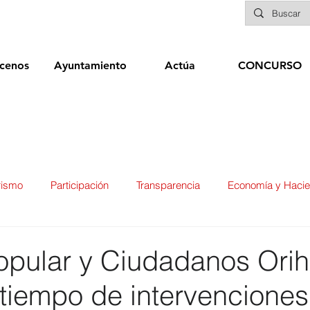
cenos
Ayuntamiento
Actúa
CONCURSO
rismo
Participación
Transparencia
Economía y Haci
ías
Infraestructuras y Limpieza Viaria
Deportes
Seg
opular y Ciudadanos Orih
l tiempo de intervenciones
ducación
Sanidad
Patrimonio
POLÍTICA
Biene