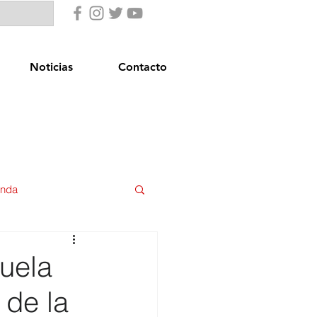
Noticias
Contacto
enda
uridad Ciudadana
uela
 de la
star Social
Igualdad