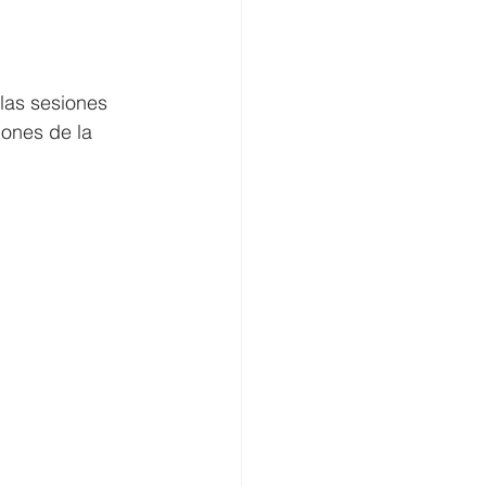
omercio
las sesiones 
iones de la 