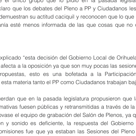
 el único grupo que lo pidió en la pasada legislat
claro que los debates del Pleno a PP y Ciudadanos les
demuestran su actitud caciquil y reconocen que lo que i
anía esté menos informada de las que cosas que no q
xplicado “esta decisión del Gobierno Local de Orihuela 
 afecta a la oposición ya que son muy pocas las sesione
ropuestas, esto es una bofetada a la Participació
 esta materia tanto el PP como Ciudadanos trabajan ba
rdan que en la pasada legislatura propusieron que l
mativas fuesen públicas y retransmitidas a través de la
vase el equipo de grabación del Salón de Plenos, ya qu
n y sonido es deficiente, la respuesta del Gobierno 
omisiones fue que ya estaban las Sesiones del Pleno 