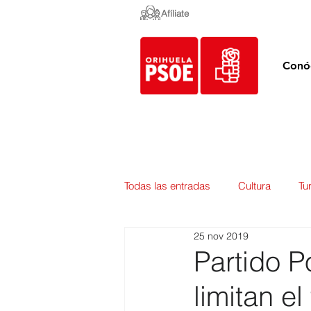
Afíliate
Conó
Todas las entradas
Cultura
Tu
25 nov 2019
Empleo y Contratación
Pedan
Partido P
limitan e
Urbanismo
Mercados
E