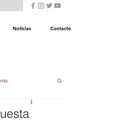
Noticias
Contacto
enda
uridad Ciudadana
puesta
star Social
Igualdad