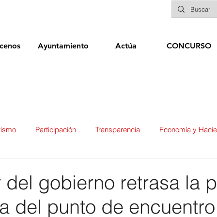
cenos
Ayuntamiento
Actúa
CONCURSO
rismo
Participación
Transparencia
Economía y Haci
ías
Infraestructuras y Limpieza Viaria
Deportes
Seg
r del gobierno retrasa la 
a del punto de encuentro
ducación
Sanidad
Patrimonio
POLÍTICA
Biene