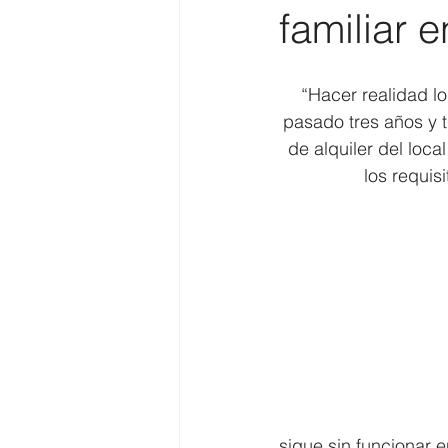
familiar 
Costa
Medio Ambiente
“Hacer realidad l
pasado tres años y 
Costa y Playas
de alquiler del loc
los requis
sigue sin funcionar e