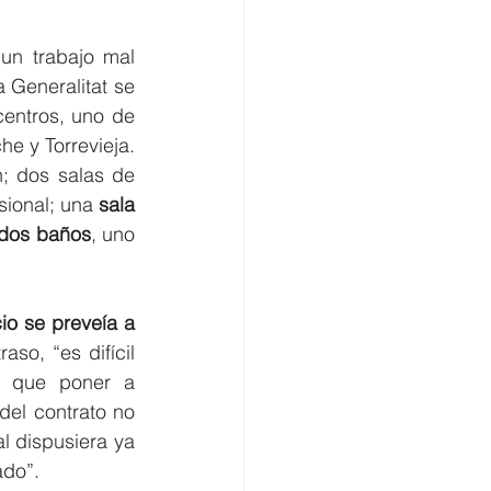
n trabajo mal 
 Generalitat se 
entros, uno de 
e y Torrevieja. 
; dos salas de 
sional; una 
sala 
 dos baños
, uno 
o se preveía a 
so, “es difícil 
a que poner a 
del contrato no 
l dispusiera ya 
ado”. 