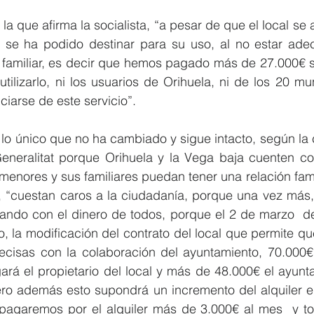
la que afirma la socialista, “a pesar de que el local se a
 se ha podido destinar para su uso, al no estar ade
 familiar, es decir que hemos pagado más de 27.000€ s
tilizarlo, ni los usuarios de Orihuela, ni de los 20 mu
iarse de este servicio”.  
lo único que no ha cambiado y sigue intacto, según la c
neralitat porque Orihuela y la Vega baja cuenten co
menores y sus familiares puedan tener una relación famil
, “cuestan caros a la ciudadanía, porque una vez más,
gando con el dinero de todos, porque el 2 de marzo  d
, la modificación del contrato del local que permite qu
ecisas con la colaboración del ayuntamiento, 70.000€,
á el propietario del local y más de 48.000€ el ayunta
Pero además esto supondrá un incremento del alquiler 
pagaremos por el alquiler más de 3.000€ al mes  y tod