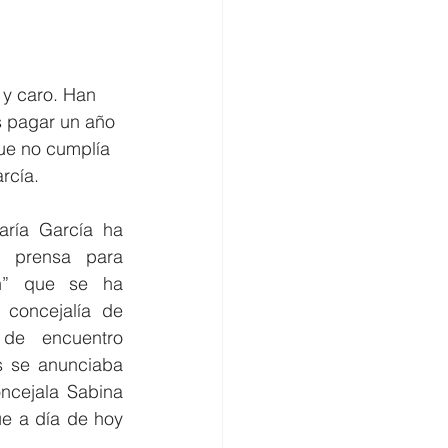
omercio
 y caro. Han 
s pagar un año 
que no cumplía 
rcía.
ría García ha 
 prensa para 
n” que se ha 
 concejalía de 
de encuentro 
s se anunciaba 
ncejala Sabina 
ue a día de hoy 