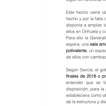
Este hecho viene d
hecho y por la falta 
disponía a ampliar l
ellos en Orihuela y c
Para ello la Genera
espera; una 
sala am
polivalente
, un espa
de ellos con cambia
Según García, el gob
finales de 2018 o p
entender que se fa
disposición, para la 
estableciera como ob
de la estructura y di