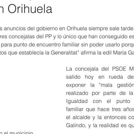
en Orihuela
Elecciones 2019
Recursos Humanos
Contratación
C
os anuncios del gobierno en Orihuela siempre sale tarde
tres concejalas del PP y lo único que han conseguido e
al para punto de encuentro familiar sin poder usarlo por
itos que establecía la Generalitat” afirma la edil María Ga
La concejala del PSOE Ma
salido hoy en rueda de
exponer la “mala gestió
realizado por parte de la
Igualdad con el punto 
familiar que hace tres año
el alcalde y la entonces co
Galindo, y la realidad es q
n el municipio. 