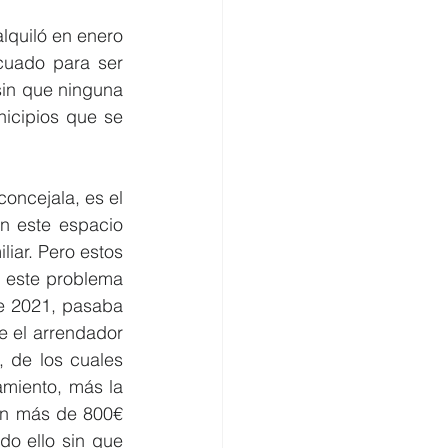
lquiló en enero 
cuado para ser 
in que ninguna 
nicipios que se 
oncejala, es el 
n este espacio 
iar. Pero estos 
 este problema 
e 2021, pasaba 
e el arrendador 
 de los cuales 
miento, más la 
en más de 800€ 
o ello sin que 