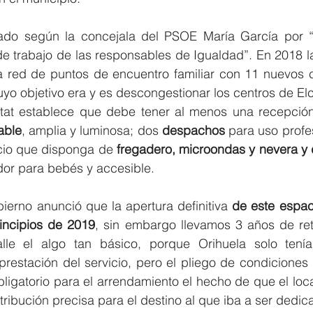
ado según la concejala del PSOE María García por “u
de trabajo de las responsables de Igualdad”. En 2018 la
a red de puntos de encuentro familiar con 11 nuevos c
uyo objetivo era y es descongestionar los centros de Elch
litat establece que debe tener al menos una recepción
able
, amplia y luminosa; dos 
despachos
 para uso profe
cio que disponga de 
fregadero, microondas y nevera y
dor para bebés y accesible.
ierno anunció que la apertura definitiva 
de este espaci
rincipios de 2019
, sin embargo llevamos 3 años de retra
lle el algo tan básico, porque Orihuela solo tení
prestación del servicio, pero el pliego de condiciones 
ligatorio para el arrendamiento el hecho de que el loca
stribución precisa para el destino al que iba a ser dedic