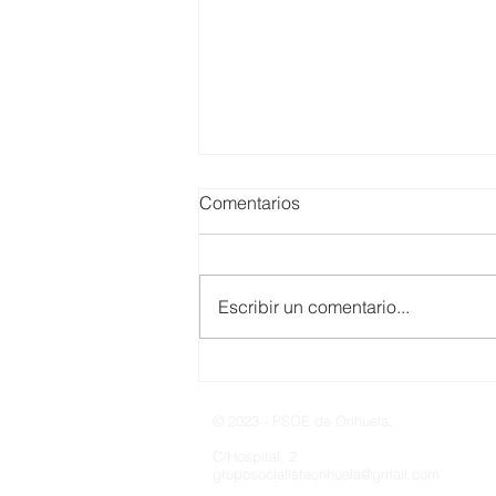
Comentarios
Escribir un comentario...
Artículo de Opinión; La
política del humo en Orihuela
© 2023 - PSOE de Orihuela.
C/Hospital, 2
gruposocialistaorihuela@gmail.com