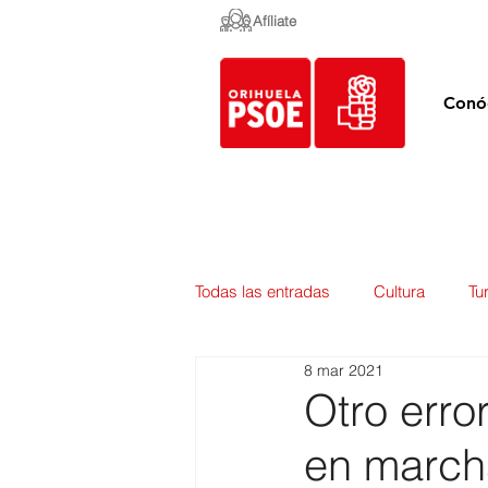
Afíliate
Conó
Todas las entradas
Cultura
Tu
8 mar 2021
Empleo y Contratación
Pedan
Otro erro
en march
Urbanismo
Mercados
E