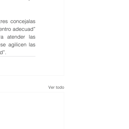
es concejalas 
entro adecuad” 
a atender las 
e agilicen las 
”.  
Ver todo