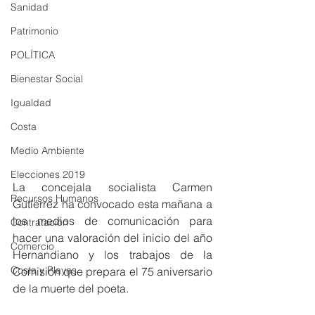
Sanidad
Patrimonio
POLÍTICA
Bienestar Social
Igualdad
Costa
Medio Ambiente
Elecciones 2019
La concejala socialista Carmen 
Recursos Humanos
Gutiérrez ha convocado esta mañana a 
los medios de comunicación para 
Contratación
hacer una valoración del inicio del año 
Comercio
Hernandiano y los trabajos de la 
Costa y Playas
Comisión que prepara el 75 aniversario 
de la muerte del poeta.