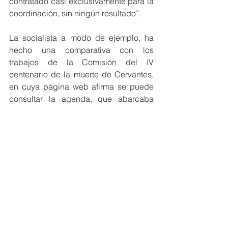
contratado casi exclusivamente para la 
coordinación, sin ningún resultado”.
La socialista a modo de ejemplo, ha 
hecho una comparativa con los 
trabajos de la Comisión del IV 
centenario de la muerte de Cervantes, 
en cuya página web afirma se puede 
consultar la agenda, que abarcaba 
todo el año del centenario y se 
extiende, además al año siguiente con 
cientos de actividades en todos los 
ámbitos, con una gran difusión 
nacional e internacional. Por ello 
aseguró la edil “ya llegamos tarde, muy 
tarde, aunque mañana mismo se 
anunciase la programación, no 
contamos con tiempo suficiente para 
publicitar debidamente lo que debió 