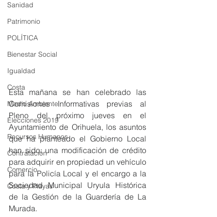
Sanidad
Patrimonio
POLÍTICA
Bienestar Social
Igualdad
Costa
Esta mañana se han celebrado las 
Comisiones Informativas previas al 
Medio Ambiente
Pleno del próximo jueves en el 
Elecciones 2019
Ayuntamiento de Orihuela, los asuntos 
Recursos Humanos
que ha planteado el Gobierno Local 
han sido; una modificación de crédito 
Contratación
para adquirir en propiedad un vehículo 
Comercio
para la Policía Local y el encargo a la 
Sociedad Municipal Uryula Histórica 
Costa y Playas
de la Gestión de la Guardería de La 
Murada.  