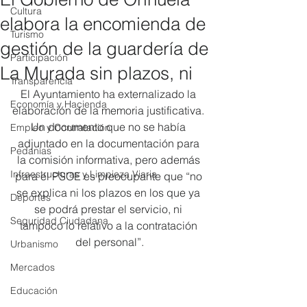
Cultura
elabora la encomienda de
Turismo
gestión de la guardería de
Participación
La Murada sin plazos, ni
Transparencia
El Ayuntamiento ha externalizado la 
Economía y Hacienda
elaboración de la memoria justificativa. 
Un documento que no se había 
Empleo y Contratación
adjuntado en la documentación para 
Pedanías
la comisión informativa, pero además 
Infraestructuras y Limpieza Viaria
para el PSOE es preocupante que “no 
se explica ni los plazos en los que ya 
Deportes
se podrá prestar el servicio, ni 
Seguridad Ciudadana
tampoco lo relativo a la contratación 
del personal”.
Urbanismo
Mercados
Educación