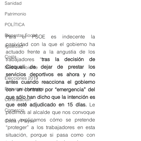
Sanidad
Patrimonio
POLÍTICA
Bienestar Social
Para el PSOE es indecente la 
pasividad con la que el gobierno ha 
Igualdad
actuado frente a la angustia de los 
Costa
trabajadores “
tras la decisión de 
Clequali de dejar de prestar los 
Medio Ambiente
servicios deportivos es ahora y no 
Elecciones 2019
antes cuando reacciona el gobierno 
Recursos Humanos
con un contrato por “emergencia” del 
que sólo han dicho que la intención es 
Contratación
que esté adjudicado en 15 días. 
Le 
Comercio
pedimos al alcalde que nos convoque 
para explicarnos cómo se pretende 
Costa y Playas
“proteger” a los trabajadores en esta 
situación, porque si pasa como con  