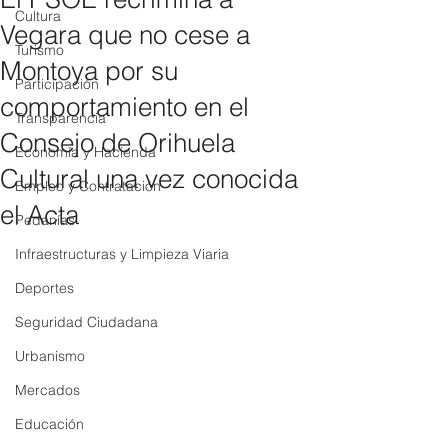
Cultura
Vegara que no cese a
Turismo
Montoya por su
Participación
comportamiento en el
Transparencia
Consejo de Orihuela
Economía y Hacienda
Cultural una vez conocida
Empleo y Contratación
el Acta
Pedanías
Infraestructuras y Limpieza Viaria
Deportes
Seguridad Ciudadana
Urbanismo
Mercados
Educación