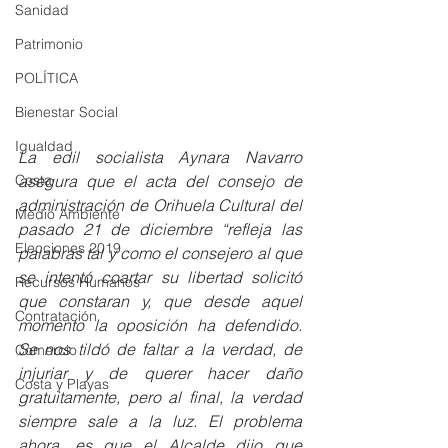
Sanidad
Patrimonio
POLÍTICA
Bienestar Social
Igualdad
La edil socialista Aynara Navarro 
asegura que el acta del consejo de 
Costa
administración de Orihuela Cultural del 
Medio Ambiente
pasado 21 de diciembre “refleja las 
Elecciones 2019
palabras tal y como el consejero al que 
se intentó coartar su libertad solicitó 
Recursos Humanos
que constaran y, que desde aquel 
Contratación
momento la oposición ha defendido. 
Se nos tildó de faltar a la verdad, de 
Comercio
injuriar y de querer hacer daño 
Costa y Playas
gratuitamente, pero al final, la verdad 
siempre sale a la luz. El problema 
ahora, es que el Alcalde dijo que 