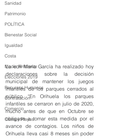
Sanidad
Patrimonio
POLÍTICA
Bienestar Social
Igualdad
Costa
La edil María García ha realizado hoy 
Medio Ambiente
declaraciones sobre la decisión 
Elecciones 2019
municipal de mantener los juegos 
Recursos Humanos
infantiles de los parques cerrados al 
público “En Orihuela los parques 
Contratación
infantiles se cerraron en julio de 2020, 
Comercio
mucho antes de que en Octubre se 
obligase a tomar esta medida por el 
Costa y Playas
avance de contagios. Los niños de 
Orihuela lleva casi 8 meses sin poder 