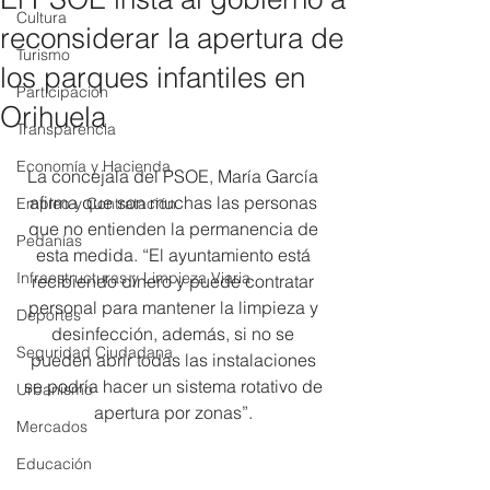
Cultura
reconsiderar la apertura de
Turismo
los parques infantiles en
Participación
Orihuela
Transparencia
Economía y Hacienda
La concejala del PSOE, María García 
afirma que son muchas las personas 
Empleo y Contratación
que no entienden la permanencia de 
Pedanías
esta medida. “El ayuntamiento está 
Infraestructuras y Limpieza Viaria
recibiendo dinero y puede contratar 
personal para mantener la limpieza y 
Deportes
desinfección, además, si no se 
Seguridad Ciudadana
pueden abrir todas las instalaciones 
se podría hacer un sistema rotativo de 
Urbanismo
apertura por zonas”. 
Mercados
Educación