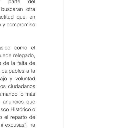
r parte del 
buscaran otra 
titud que, en 
n y compromiso 
ico como el 
uede relegado, 
de la falta de 
palpables a la 
jo y voluntad 
los ciudadanos 
amando lo más 
 anuncios que 
sco Histórico o 
 el reparto de 
i excusas”, ha 