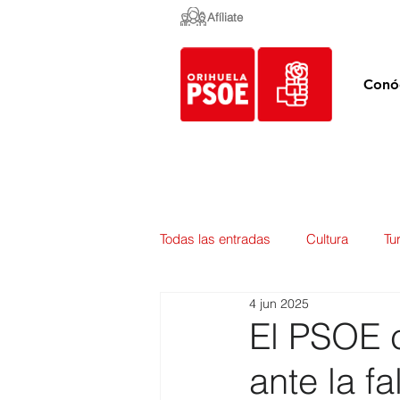
Afíliate
Conó
Todas las entradas
Cultura
Tu
4 jun 2025
Empleo y Contratación
Pedan
El PSOE c
ante la f
Urbanismo
Mercados
E