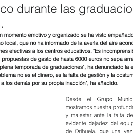
rco durante las graduaci
Elecciones 2019
Recursos Humanos
Contratación
C
.
n momento emotivo y organizado se ha visto empañado p
no local, que no ha informado de la avería del aire acon
nes efectivas a los centros educativos. "Es incomprensi
propuestas de gasto de hasta 6000 euros no sepa arreg
lena temporada de graduaciones", ha denunciado la edi
oblema no es el dinero, es la falta de gestión y la costu
a los demás por su propia inacción", ha añadido.
Desde el Grupo Municipa
mostramos nuestra profund
y malestar ante la falta de
evidente dejadez del equi
de Orihuela, que una vez