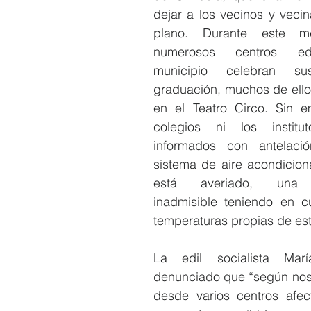
dejar a los vecinos y veci
plano. Durante este me
numerosos centros edu
municipio celebran s
graduación, muchos de ell
en el Teatro Circo. Sin e
colegios ni los institu
informados con antelaci
sistema de aire acondiciona
está averiado, una ci
inadmisible teniendo en cu
temperaturas propias de est
La edil socialista Mar
denunciado que “según nos
desde varios centros afec