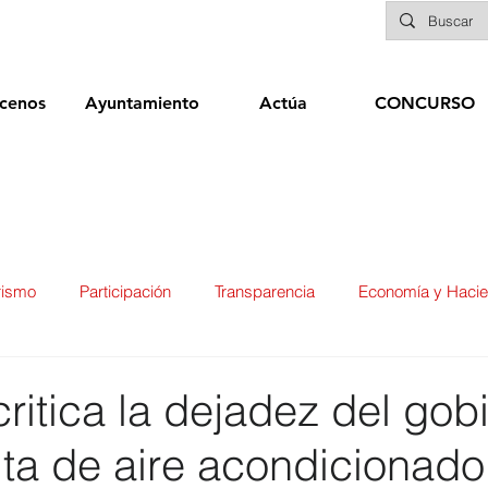
cenos
Ayuntamiento
Actúa
CONCURSO
rismo
Participación
Transparencia
Economía y Haci
ías
Infraestructuras y Limpieza Viaria
Deportes
Seg
ritica la dejadez del gob
alta de aire acondicionado
ducación
Sanidad
Patrimonio
POLÍTICA
Biene