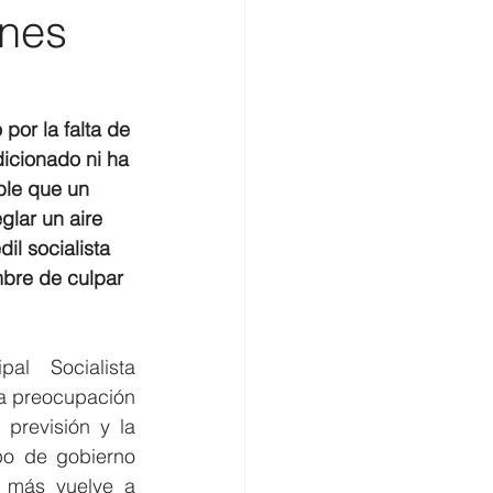
ones
omercio
or la falta de 
dicionado ni ha 
ble que un 
lar un aire 
l socialista 
mbre de culpar 
l Socialista 
a preocupación 
 previsión y la 
po de gobierno 
 más vuelve a 