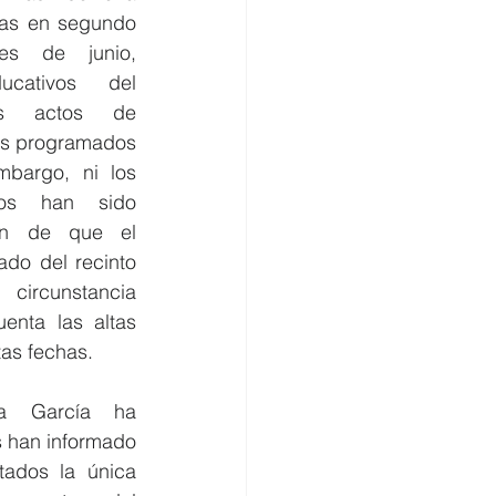
nas en segundo 
s de junio, 
cativos del 
us actos de 
os programados 
mbargo, ni los 
tos han sido 
ón de que el 
do del recinto 
rcunstancia 
enta las altas 
as fechas.
ía García ha 
 han informado 
tados la única 