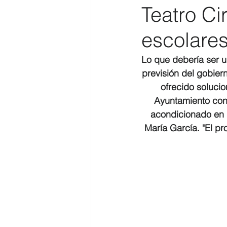
Teatro Ci
Costa
Medio Ambiente
escolares
Lo que debería ser u
Costa y Playas
previsión del gobier
ofrecido solucio
Ayuntamiento con 
acondicionado en p
María García. "El pr