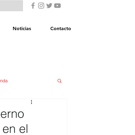
Noticias
Contacto
enda
uridad Ciudadana
ierno
 en el
star Social
Igualdad