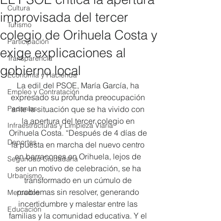
Cultura
improvisada del tercer
Turismo
colegio de Orihuela Costa y
Participación
exige explicaciones al
Transparencia
gobierno local
Economía y Hacienda
La edil del PSOE, María García, ha 
Empleo y Contratación
expresado su profunda preocupación 
Pedanías
ante la situación que se ha vivido con 
la apertura del tercer colegio en 
Infraestructuras y Limpieza Viaria
Orihuela Costa. “Después de 4 días de 
Deportes
la puesta en marcha del nuevo centro 
en barracones en Orihuela, lejos de 
Seguridad Ciudadana
ser un motivo de celebración, se ha 
Urbanismo
transformado en un cúmulo de 
problemas sin resolver, generando 
Mercados
incertidumbre y malestar entre las 
Educación
familias y la comunidad educativa. Y el 