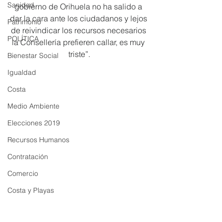
Sanidad
gobierno de Orihuela no ha salido a 
dar la cara ante los ciudadanos y lejos 
Patrimonio
de reivindicar los recursos necesarios 
POLÍTICA
la Consellería prefieren callar, es muy 
triste”.
Bienestar Social
Igualdad
Costa
Medio Ambiente
Elecciones 2019
Recursos Humanos
Contratación
Comercio
Costa y Playas