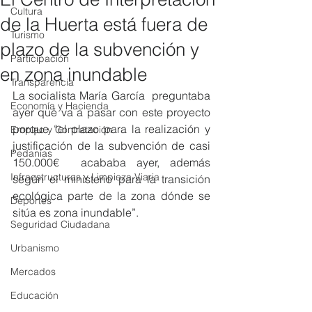
Cultura
de la Huerta está fuera de
Turismo
plazo de la subvención y
Participación
en zona inundable
Transparencia
La socialista María García  preguntaba 
Economía y Hacienda
ayer qué va a pasar con este proyecto 
porque “el plazo para la realización y 
Empleo y Contratación
justificación de la subvención de casi 
Pedanías
150.000€  acababa ayer, además 
Infraestructuras y Limpieza Viaria
según el ministerio para la transición 
ecológica parte de la zona dónde se 
Deportes
sitúa es zona inundable”.
Seguridad Ciudadana
Urbanismo
Mercados
Educación