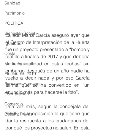
Sanidad
Patrimonio
POLÍTICA
Bienestar Social
La edil María García aseguró ayer que 
el Centro de Interpretación de la Huerta 
Igualdad
fue un proyecto presentado a “bombo y 
Costa
platillo a finales de 2017 y que debería 
ser una realidad en estas fechas” sin 
Medio Ambiente
embargo después de un año nadie ha 
Elecciones 2019
vuelto a decir nada y por eso García 
Recursos Humanos
afirma que se ha convertido en “un 
anuncio más para hacerse la foto”.
Contratación
Comercio
Una vez más, según la concejala del 
PSOE, es la oposición la que tiene que 
Costa y Playas
dar la respuesta a los ciudadanos del 
por qué los proyectos no salen. En esta 