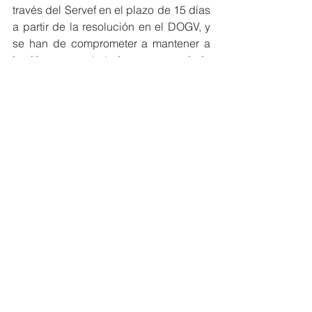
través del Servef en el plazo de 15 días 
a partir de la resolución en el DOGV, y 
se han de comprometer a mantener a 
los jóvenes contratados por un periodo 
de 12 meses. 
Avalem Joves Plus tiene una triple 
finalidad: mejorar la empleabilidad de 
los menores de 30 años, 
proporcionarles experiencia laboral y 
poner en valor el talento joven en la 
administración pública. 
Nomdedéu ha concluido que con esta 
actuación "no solo facilitaremos que los 
jóvenes puedan adquirir experiencia 
en las entidades locales para 