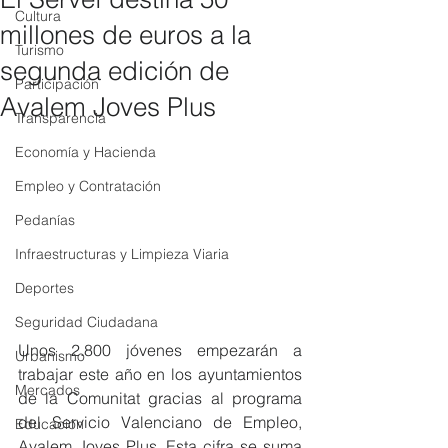
Cultura
millones de euros a la
Turismo
segunda edición de
Participación
Avalem Joves Plus
Transparencia
Economía y Hacienda
Empleo y Contratación
Pedanías
Infraestructuras y Limpieza Viaria
Deportes
Seguridad Ciudadana
Unos 2.800 jóvenes empezarán a 
Urbanismo
trabajar este año en los ayuntamientos 
Mercados
de la Comunitat gracias al programa 
del Servicio Valenciano de Empleo, 
Educación
Avalem Joves Plus. Esta cifra se suma 