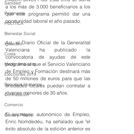
Sanidad
a los más de 3.000 beneficiarios a los 
Patrimonio
que este programa permitió dar una 
oportunidad laboral el año pasado. 
POLÍTICA
Bienestar Social
Así, el Diario Oficial de la Generalitat 
Igualdad
Valenciana ha publicado la 
Costa
convocatoria de ayudas de este 
programa al que el Servicio Valenciano 
Medio Ambiente
de Empleo y Formación destinará más 
Elecciones 2019
de 50 millones de euros para que las 
Recursos Humanos
entidades locales puedan contratar a 
jóvenes menores de 30 años. 
Contratación
Comercio
El secretario autonómico de Empleo, 
Costa y Playas
Enric Nomdedéu, ha señalado que "el 
éxito absoluto de la edición anterior es 