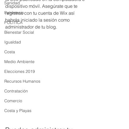
Sanidad
dispositivo móvil. Asegúrate que te 
registras con tu cuenta de Wix así 
Patrimonio
habrás iniciado la sesión como 
POLÍTICA
administrador de tu blog.
Bienestar Social
Igualdad
Costa
Medio Ambiente
Elecciones 2019
Recursos Humanos
Contratación
Comercio
Costa y Playas