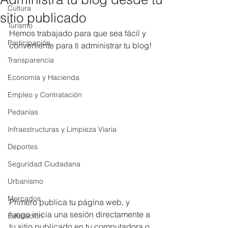
Cultura
sitio publicado
Turismo
Hemos trabajado para que sea fácil y 
Participación
conveniente para ti administrar tu blog!
Transparencia
Economía y Hacienda
Empleo y Contratación
Pedanías
Infraestructuras y Limpieza Viaria
Deportes
Seguridad Ciudadana
Urbanismo
Mercados
Primero publica tu página web, y 
luego inicia una sesión directamente a 
Educación
tu sitio publicado en tu computadora o 