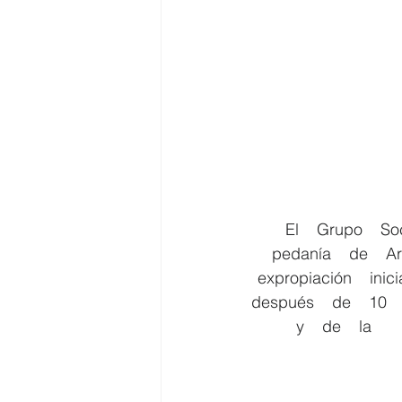
    El    Grupo    Socialista    ha    mostrado    esta    mañana    una    parcela    en    la    
pedanía    de    Ar
expropiación    inicia
después    de    10    
 y    de    la   