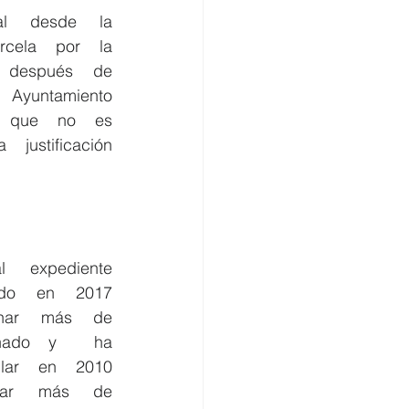
a    por    la    
después    de    
  Ayuntamiento    
ue    no    es    
  justificación    
   en    2017    
r    más    de    
    y        ha    
    en    2010    
    más    de    