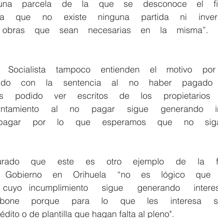
a    parcela    de    la    que    se    desconoce    el    fin   
    que    no    existe    ninguna    partida    ni    inversió
  obras    que    sean    necesarias    en    la    misma”.    
o    con    la    sentencia    al    no    haber    pagado    
   podido    ver    escritos    de    los    propietarios    e
ntamiento    al    no    pagar    sigue    generando    int
gar    por    lo    que    esperamos    que    no    sigan
do    que    este    es    otro    ejemplo    de    la    form
  Gobierno    en    Orihuela    “no    es    lógico    que    si
 cuyo  incumplimiento    sigue    generando    intereses
bone    porque    para    lo    que    les    interesa    s
dito o de plantilla que hagan falta al pleno". 