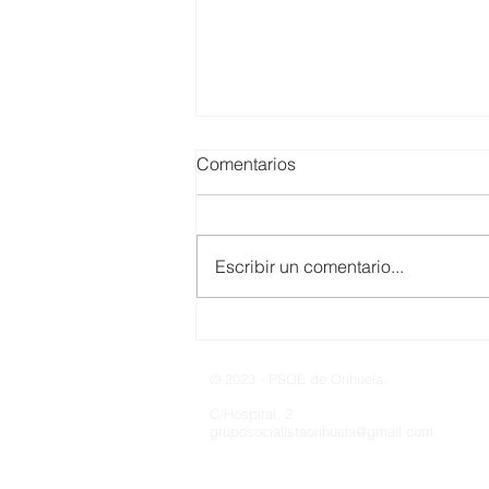
Comentarios
Escribir un comentario...
Artículo de Opinión; La
política del humo en Orihuela
© 2023 - PSOE de Orihuela.
C/Hospital, 2
gruposocialistaorihuela@gmail.com