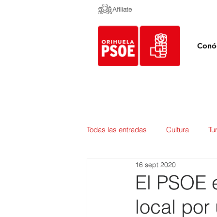
Afíliate
Conó
Todas las entradas
Cultura
Tu
16 sept 2020
Empleo y Contratación
Pedan
El PSOE e
local por
Urbanismo
Mercados
E