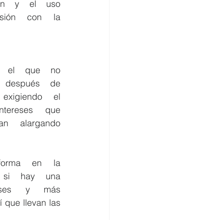
 y    el    uso    
n    con    la    
después    de    
xigiendo    el    
ereses    que    
    alargando    
a    en    la    
    hay    una    
    y    más    
í que llevan las 