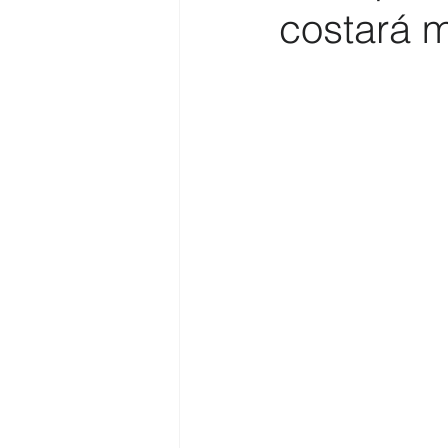
costará 
Costa
Medio Ambiente
Costa y Playas