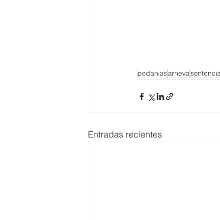
pedanias
arneva
sentenci
Entradas recientes