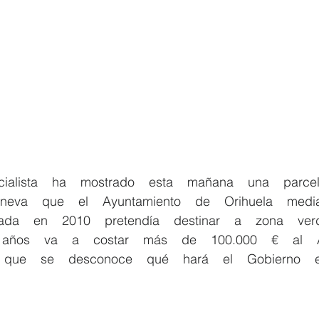
neva    que    el    Ayuntamiento    de    Orihuela    media
da    en    2010    pretendía    destinar    a    zona    verd
años    va    a    costar    más    de    100.000    €    al  
     que    se    desconoce    qué    hará    el    Gobierno    e