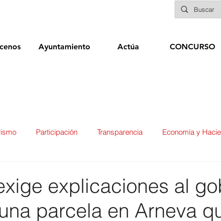
cenos
Ayuntamiento
Actúa
CONCURSO
rismo
Participación
Transparencia
Economía y Haci
ías
Infraestructuras y Limpieza Viaria
Deportes
Seg
xige explicaciones al go
 una parcela en Arneva q
ducación
Sanidad
Patrimonio
POLÍTICA
Biene