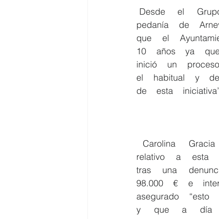
 Desde    el    Grupo    Socialista    han    instado    al    Gobierno    Local    desde    la    
pedanía    de    Arneva 
que    el    Ayuntamie
10    años    ya    que 
inició    un    proceso
el    habitual    y    de
de    esta    iniciativa”
  Carolina    Gracia    ha    explicado    que    tras    pedir    acceso    al    expediente    
relativo    a    esta  
tras    una    denuncia
98.000    €    e    inter
asegurado    “esto    e
y    que    a    día  