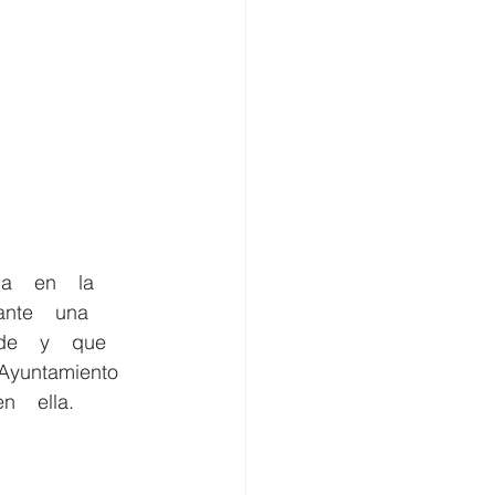
nte    una    
e    y    que    
  Ayuntamiento   
n    ella.  