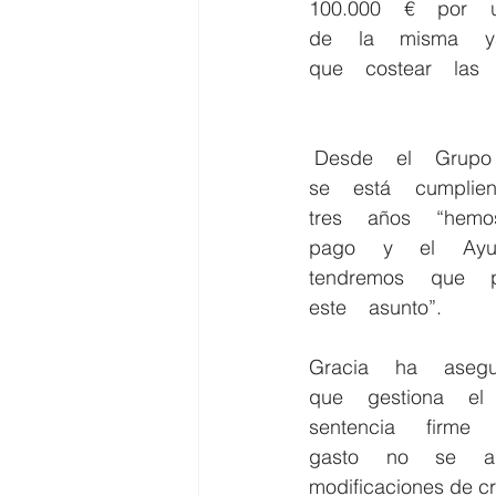
100.000    €    por    un
de    la    misma    ya
que    costear    las  
 Desde    el    Grupo    Socialista    tampoco    entienden    el    motivo    por    el    que    no    
se    está    cumpliend
tres    años    “hemos 
pago    y    el    Ayu
tendremos    que    pa
este    asunto”.        
Gracia    ha    asegura
que    gestiona    el  
sentencia    firme   
gasto    no    se    a
modificaciones de cré