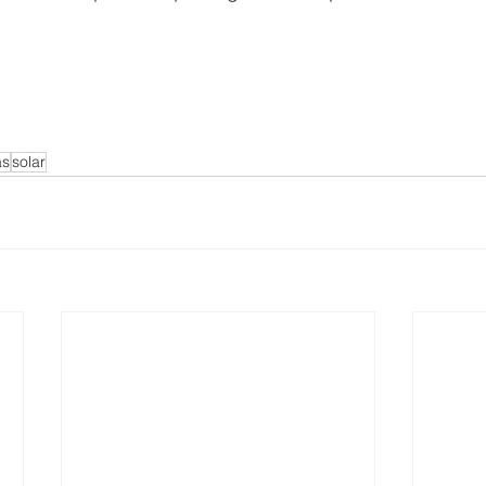
as
solar