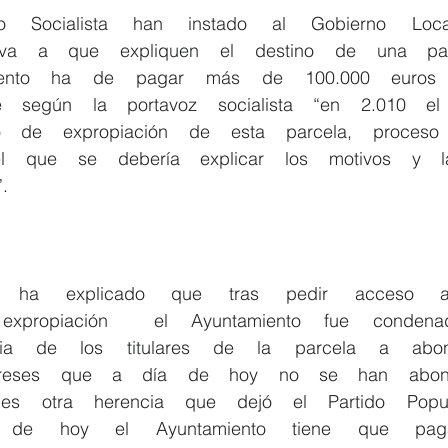
   a    que    expliquen    el    destino    de    una    parcel
nto    ha    de    pagar    más    de    100.000    euros    
   según    la    portavoz    socialista    “en    2.010    el  
    de    expropiación    de    esta    parcela,    proceso    q
l    que    se    debería    explicar    los    motivos    y    la  
.    
  expropiación        el    Ayuntamiento    fue    condenado 
    de    los    titulares    de    la    parcela    a    abona
eses    que    a    día    de    hoy    no    se    han    abonado
s    otra    herencia    que    dejó    el    Partido    Popular
  de    hoy    el    Ayuntamiento    tiene    que    pagar