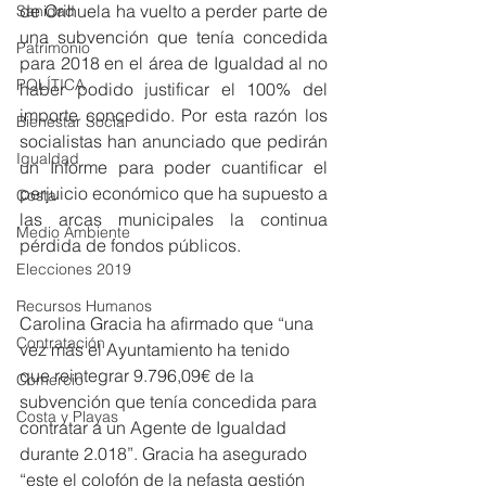
de Orihuela ha vuelto a perder parte de 
Sanidad
una subvención que tenía concedida 
Patrimonio
para 2018 en el área de Igualdad al no 
POLÍTICA
haber podido justificar el 100% del 
importe concedido. Por esta razón los 
Bienestar Social
socialistas han anunciado que pedirán 
Igualdad
un Informe para poder cuantificar el 
perjuicio económico que ha supuesto a 
Costa
las arcas municipales la continua 
Medio Ambiente
pérdida de fondos públicos.
Elecciones 2019
Recursos Humanos
Carolina Gracia ha afirmado que “una 
Contratación
vez más el Ayuntamiento ha tenido 
que reintegrar 9.796,09€ de la 
Comercio
subvención que tenía concedida para 
Costa y Playas
contratar a un Agente de Igualdad 
durante 2.018”. Gracia ha asegurado 
“este el colofón de la nefasta gestión 