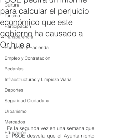
Cultura
para calcular el perjuicio
Turismo
económico que este
Participación
gobierno ha causado a
Transparencia
Orihuela
Economía y Hacienda
Empleo y Contratación
Pedanías
Infraestructuras y Limpieza Viaria
Deportes
Seguridad Ciudadana
Urbanismo
Mercados
 Es la segunda vez en una semana que 
Educación
el PSOE desvela que el Ayuntamiento 