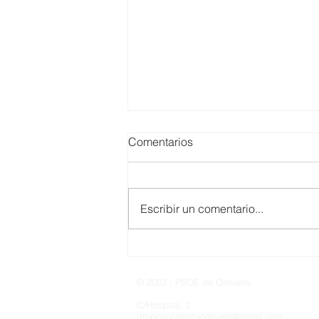
Comentarios
Escribir un comentario...
Artículo de Opinión; La
política del humo en Orihuela
© 2023 - PSOE de Orihuela.
C/Hospital, 2
gruposocialistaorihuela@gmail.com