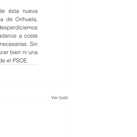
e ésta nueva 
a de Orihuela, 
esperdiciemos 
adanos a coste 
ecesarias. Sin 
er bien ni una 
de el PSOE.
Ver todo