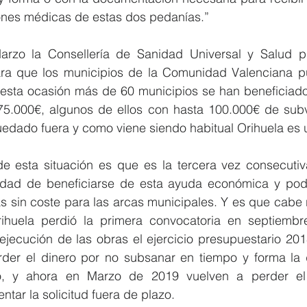
iones médicas de estas dos pedanías.”
rzo la Consellería de Sanidad Universal y Salud púb
ra que los municipios de la Comunidad Valenciana p
 esta ocasión más de 60 municipios se han beneficiado 
75.000€, algunos de ellos con hasta 100.000€ de subv
edado fuera y como viene siendo habitual Orihuela es u
e esta situación es que es la tercera vez consecutiv
idad de beneficiarse de esta ayuda económica y pode
s sin coste para las arcas municipales. Y es que cabe r
ihuela perdió la primera convocatoria en septiembr
ejecución de las obras el ejercicio presupuestario 201
rder el dinero por no subsanar en tiempo y forma la
o, y ahora en Marzo de 2019 vuelven a perder el 
tar la solicitud fuera de plazo.     