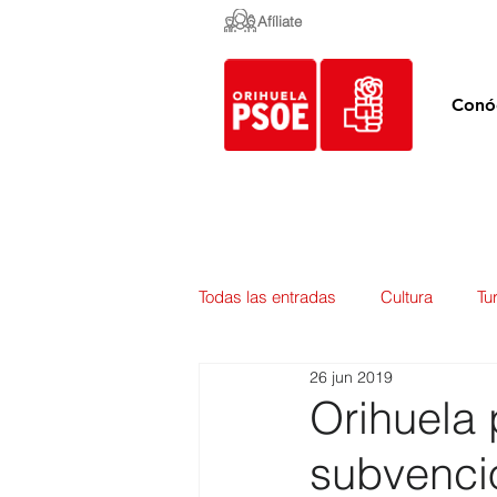
Afíliate
Conó
Todas las entradas
Cultura
Tu
26 jun 2019
Empleo y Contratación
Pedan
Orihuela 
subvenció
Urbanismo
Mercados
E