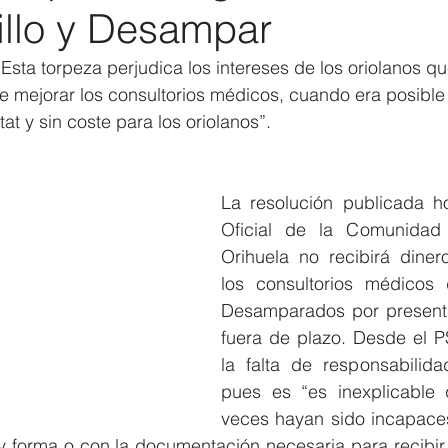
illo y Desampar
Elecciones 2019
Recursos Humanos
Contratación
C
Esta torpeza perjudica los intereses de los oriolanos q
e mejorar los consultorios médicos, cuando era posible
at y sin coste para los oriolanos”.  
La resolución publicada ho
Oficial de la Comunidad a
Orihuela no recibirá dinero
los consultorios médicos 
Desamparados por presentarl
fuera de plazo. Desde el P
la falta de responsabilida
pues es “es inexplicable 
veces hayan sido incapace
 y forma o con la documentación necesaria para recibir 