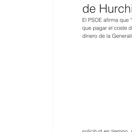
de Hurch
Costa
Medio Ambiente
El PSOE afirma que “
que pagar el coste d
dinero de la Generalit
Costa y Playas
solicitud en tiempo 