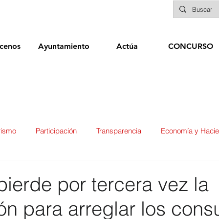
cenos
Ayuntamiento
Actúa
CONCURSO
rismo
Participación
Transparencia
Economía y Haci
ías
Infraestructuras y Limpieza Viaria
Deportes
Seg
pierde por tercera vez la
n para arreglar los consu
ducación
Sanidad
Patrimonio
POLÍTICA
Biene