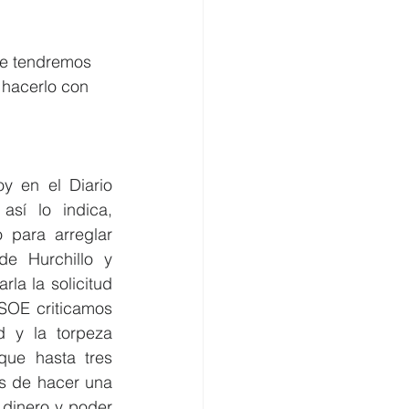
omercio
ue tendremos 
 hacerlo con 
y en el Diario 
sí lo indica, 
 para arreglar 
de Hurchillo y 
a la solicitud 
SOE criticamos 
d y la torpeza 
que hasta tres 
s de hacer una 
dinero y poder 