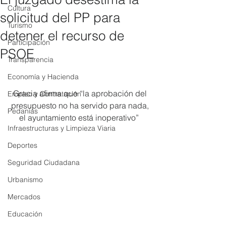
Cultura
solicitud del PP para
Turismo
detener el recurso de
Participación
PSOE
Transparencia
Economía y Hacienda
Gracia afirma que “la aprobación del 
Empleo y Contratación
presupuesto no ha servido para nada, 
Pedanías
el ayuntamiento está inoperativo”  
Infraestructuras y Limpieza Viaria
Deportes
Seguridad Ciudadana
Urbanismo
Mercados
Educación