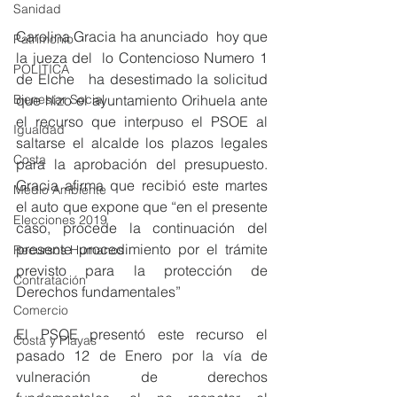
Sanidad
Carolina Gracia ha anunciado  hoy que 
Patrimonio
la jueza del  lo Contencioso Numero 1 
POLÍTICA
de Elche   ha desestimado la solicitud 
que hizo el ayuntamiento Orihuela ante 
Bienestar Social
el recurso que interpuso el PSOE al 
Igualdad
saltarse el alcalde los plazos legales 
Costa
para la aprobación del presupuesto. 
Gracia afirma que recibió este martes 
Medio Ambiente
el auto que expone que “en el presente 
Elecciones 2019
caso, procede la continuación del 
presente procedimiento por el trámite 
Recursos Humanos
previsto para la protección de 
Contratación
Derechos fundamentales”
Comercio
El PSOE presentó este recurso el 
Costa y Playas
pasado 12 de Enero por la vía de 
vulneración de derechos 