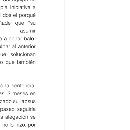
ia iniciativa a 
idos el porqué 
ñade que “su 
a asumir 
a a echar balo- 
par al anterior 
ue solucionan 
ro que también 
 la sentencia, 
asi 2 meses en 
cado su lapsus 
aseo seguiría 
a alegación se 
no lo hizo, por 