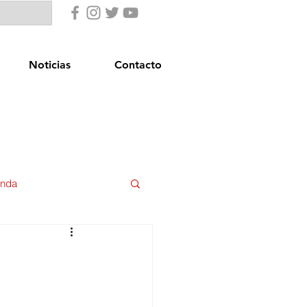
Noticias
Contacto
enda
uridad Ciudadana
star Social
Igualdad