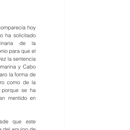
omercio
comparecía hoy 
 ha solicitado 
dinaria de la 
io para que el 
ez la sentencia 
amarina y Cabo 
aro la forma de 
gro como de la 
 porque se ha 
n mentido en 
sde que este 
e del equipo de 