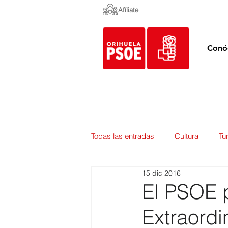
Afíliate
Conó
Todas las entradas
Cultura
Tu
15 dic 2016
Empleo y Contratación
Pedan
El PSOE 
Extraordi
Urbanismo
Mercados
E