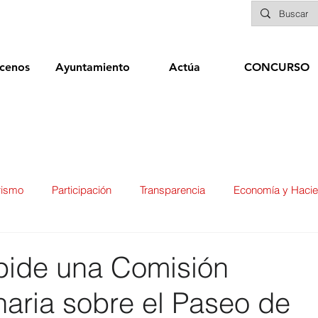
cenos
Ayuntamiento
Actúa
CONCURSO
rismo
Participación
Transparencia
Economía y Haci
ías
Infraestructuras y Limpieza Viaria
Deportes
Seg
pide una Comisión
naria sobre el Paseo de
ducación
Sanidad
Patrimonio
POLÍTICA
Biene