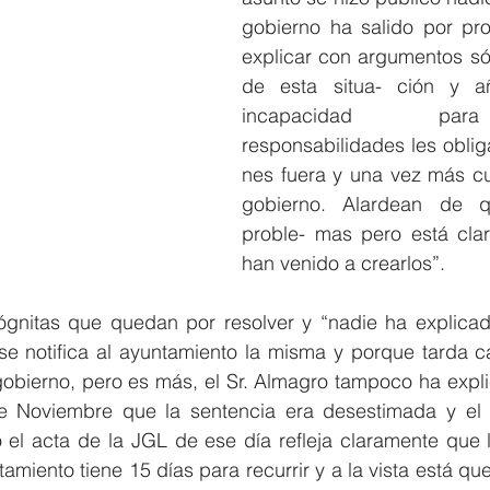
gobierno ha salido por prop
explicar con argumentos sól
de esta situa- ción y a
incapacidad par
responsabilidades les oblig
nes fuera y una vez más cul
gobierno. Alardean de q
proble- mas pero está cla
han venido a crearlos”.
gnitas que quedan por resolver y “nadie ha explicado
e notifica al ayuntamiento la misma y porque tarda c
obierno, pero es más, el Sr. Almagro tampoco ha expli
e Noviembre que la sentencia era desestimada y el p
 el acta de la JGL de ese día refleja claramente que l
amiento tiene 15 días para recurrir y a la vista está que 