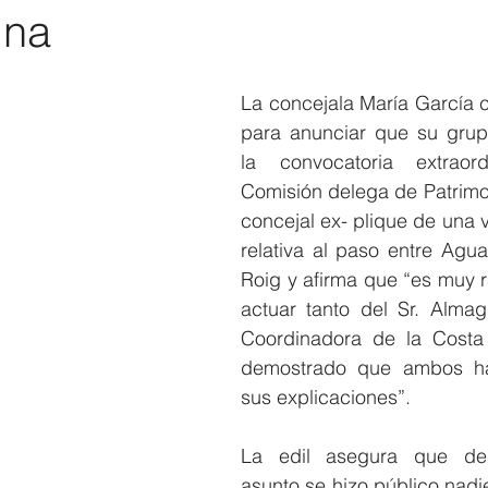
ina
Elecciones 2019
Recursos Humanos
Contratación
C
La concejala María García 
para anunciar que su grupo
la convocatoria extraor
Comisión delega de Patrimon
concejal ex- plique de una v
relativa al paso entre Agu
Roig y afirma que “es muy r
actuar tanto del Sr. Alma
Coordinadora de la Costa
demostrado que ambos ha
sus explicaciones”.
La edil asegura que de
asunto se hizo público nadi