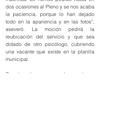
dos ocasiones al Pleno y se nos acaba 
la paciencia, porque lo han dejado 
todo en la apariencia y en las fotos”, 
aseveró. La moción pedirá la 
reubicación del servicio y que sea 
dotado de otro psicólogo, cubriendo 
una vacante que existe en la planilla 
municipal.
Pero tras dar a conocer las mociones 
socialistas que serán debatidas 
mañana en sesión plenaria, Ruiz 
desveló también algunas de las 
preguntas que su grupo formulará en el 
Pleno.
Comunicación Municipal: