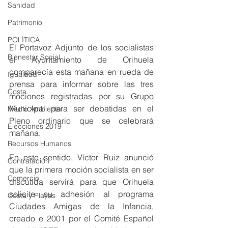
Sanidad
Patrimonio
POLÍTICA
El Portavoz Adjunto de los socialistas 
Bienestar Social
el Ayuntamiento de Orihuela 
comparecía esta mañana en rueda de 
Igualdad
prensa para informar sobre las tres 
Costa
mociones registradas por su Grupo 
Municipal para ser debatidas en el 
Medio Ambiente
Pleno ordinario que se celebrará 
Elecciones 2019
mañana. 
Recursos Humanos
En este sentido, Víctor Ruiz anunció 
Contratación
que la primera moción socialista en ser 
Comercio
discutida servirá para que Orihuela 
solicite su adhesión al programa 
Costa y Playas
Ciudades Amigas de la Infancia, 
creado e 2001 por el Comité Español 