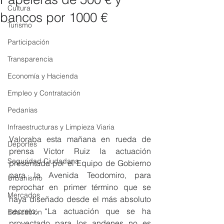
Cultura
bancos por 1000 €
Turismo
Participación
Transparencia
Economía y Hacienda
Empleo y Contratación
Pedanías
Infraestructuras y Limpieza Viaria
Valoraba esta mañana en rueda de 
Deportes
prensa Víctor Ruiz la actuación 
Seguridad Ciudadana
presentada por el Equipo de Gobierno 
para la Avenida Teodomiro, para 
Urbanismo
reprochar en primer término que se 
Mercados
haya diseñado desde el más absoluto 
secreto. “La actuación que se ha 
Educación
proyectado para los andenes no es 