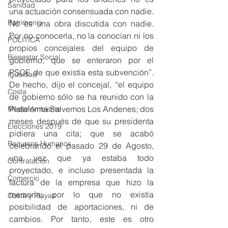
Sanidad
una actuación consensuada con nadie. 
Patrimonio
No es una obra discutida con nadie. 
Por no conocerla, no la conocían ni los 
POLÍTICA
propios concejales del equipo de 
Bienestar Social
gobierno, que se enteraron por el 
PSOE de que existía esta subvención”. 
Igualdad
De hecho, dijo el concejal, “el equipo 
Costa
de gobierno sólo se ha reunido con la 
Plataforma Salvemos Los Andenes; dos 
Medio Ambiente
meses después de que su presidenta 
Elecciones 2019
pidiera una cita; que se acabó 
Recursos Humanos
celebrando el pasado 29 de Agosto, 
una vez que ya estaba todo 
Contratación
proyectado, e incluso presentada la 
Comercio
factura de la empresa que hizo la 
memoria; por lo que no existía 
Costa y Playas
posibilidad de aportaciones, ni de 
cambios. Por tanto, este es otro 