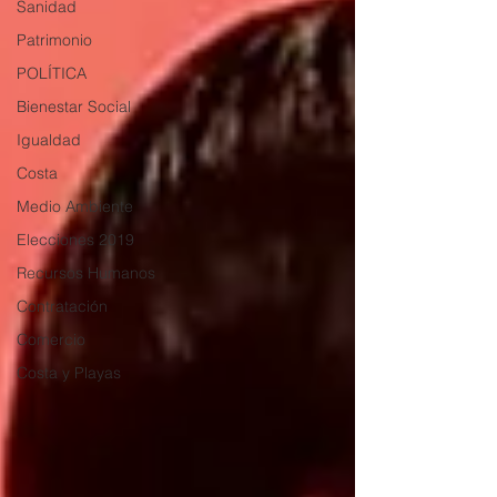
Sanidad
Patrimonio
POLÍTICA
Bienestar Social
Igualdad
Costa
Medio Ambiente
Elecciones 2019
Recursos Humanos
Contratación
Comercio
Costa y Playas